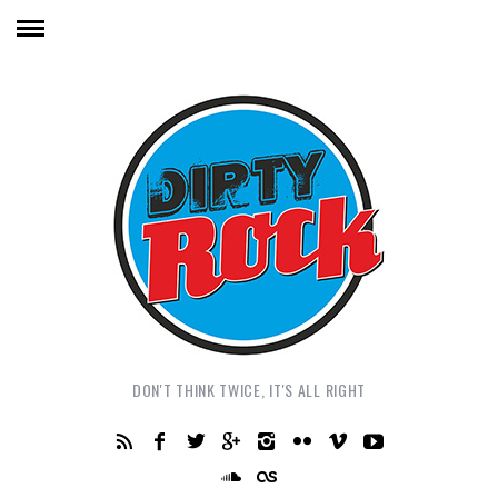
DON'T THINK TWICE, IT'S ALL RIGHT