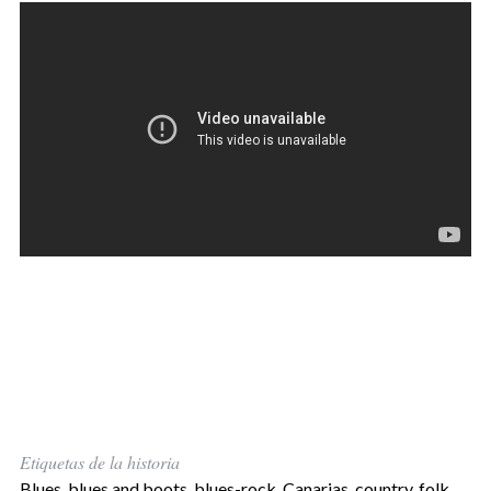
Etiquetas de la historia
Blues
,
blues and boots
,
blues-rock
,
Canarias
,
country
,
folk
,