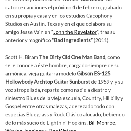
catorce canciones el próximo 4 de febrero, grabado
en su propia y casa y en los estudios Cacophony
Studios en Austin, Texas y en el que colabora su
amigo Jesse Vain en “
John the Revelator
“, tras su
anterior y magnífico
“Bad Ingredients”
(2011).
Scott H. Biram
The Dirty Old One Man Band
, como
se le conoce a éste hombre, cargado siempre de su
armónica, vieja guitarra modelo
Gibson ES-125
Hollowbody Archtop Guitar Sunburst
de 1959 y y su
voz atropellada, reparte como nadie a diestro y
siniestro Blues de la vieja escuela, Country, Hillbilly y
Gospel entre otras malezas, aderezado todo con
especias Bluegrass y Rock Clásico alocado, bebiendo
de lo más sucio de Lightnin’ Hopkins,
Bill Monroe
,
Waylon Jennings
y
Doc Watson.