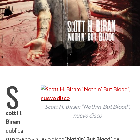
S
Scott H. Biram “Nothin’ But Blood”,
cott H.
nuevo disco
Biram
publica
su noveno y nuevo disco
“Nothin’ But Blood”
de