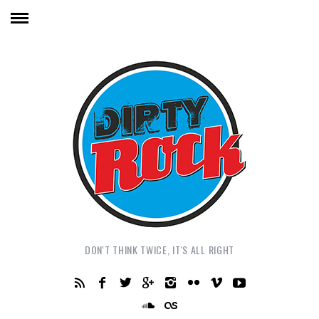
DON'T THINK TWICE, IT'S ALL RIGHT