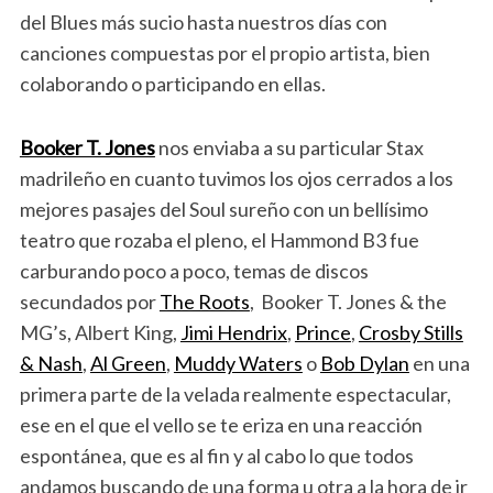
del Blues más sucio hasta nuestros días con
canciones compuestas por el propio artista, bien
colaborando o participando en ellas.
Booker T. Jones
nos enviaba a su particular Stax
madrileño en cuanto tuvimos los ojos cerrados a los
mejores pasajes del Soul sureño con un bellísimo
teatro que rozaba el pleno, el Hammond B3 fue
carburando poco a poco, temas de discos
secundados por
The Roots
, Booker T. Jones & the
MG’s, Albert King,
Jimi Hendrix
,
Prince
,
Crosby Stills
& Nash
,
Al Green
,
Muddy Waters
o
Bob Dylan
en una
primera parte de la velada realmente espectacular,
ese en el que el vello se te eriza en una reacción
espontánea, que es al fin y al cabo lo que todos
andamos buscando de una forma u otra a la hora de ir