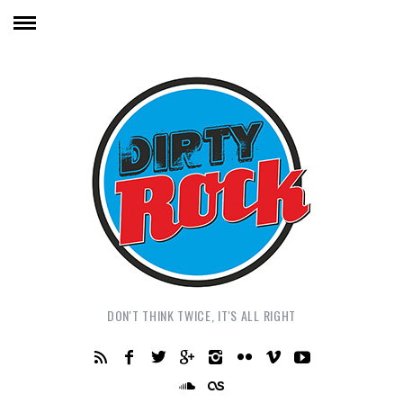
DON'T THINK TWICE, IT'S ALL RIGHT