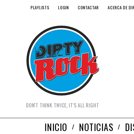
PLAYLISTS
LOGIN
CONTACTAR
ACERCA DE DI
DON'T THINK TWICE, IT'S ALL RIGHT
INICIO
NOTICIAS
D