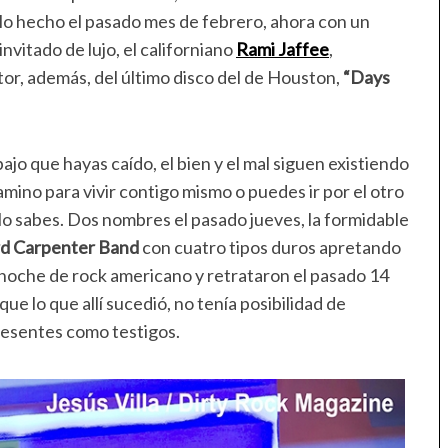
erlo hecho el pasado mes de febrero, ahora con un
vitado de lujo, el californiano
Rami Jaffee
,
tor, además, del último disco del de Houston,
“Days
jo que hayas caído, el bien y el mal siguen existiendo
mino para vivir contigo mismo o puedes ir por el otro
lo sabes. Dos nombres el pasado jueves, la formidable
d Carpenter Band
con cuatro tipos duros apretando
te noche de rock americano y retrataron el pasado 14
ue lo que allí sucedió, no tenía posibilidad de
resentes como testigos.