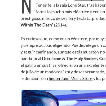
N
Tenerife, a la sala Lone Star, tras hab
formato mucho más eléctrico y con un in
prestigioso músico de sesión y teclista, produc
Within The Dash”
(2014).
Es curioso que, como en un Western, por muy ba
y siempre acabas eligiendo. Puedes elegir un ca
y seguir caminando, aunque estás muerto y no 
banda local
Don Jaime & The Holy Smoke
y
Cor
el gatillo en sus filas, ofrecieron una excelen
de julio de un modo realista y desesperanzado, q
redención, con
Secon Jand Music Store
y los p