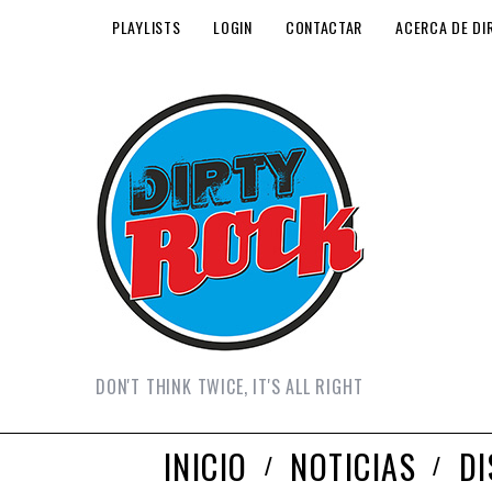
PLAYLISTS
LOGIN
CONTACTAR
ACERCA DE DI
DON'T THINK TWICE, IT'S ALL RIGHT
INICIO
NOTICIAS
D