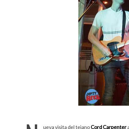
ueva visita del tejano
Cord Carpenter
a