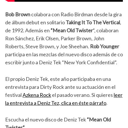
Bob Brown
colabora con Radio Birdman desde la gira
de álbum debut en solitario
Taking It To The Vertical
,
de 1992. Además en
“Mean Old Twister
“, colaboran
Ron Sánchez, Erik Olsen, Parker Brown, John
Roberts, Steve Brown, y Joe Sheehan.
Rob Younger
participa en las mezclas del nuevo disco además de co
escribir junto a Deniz Tek “New York Confidential”.
El propio Deniz Tek, este año participaba en una
entrevista para Dirty Rock ante su actuación en el
festival
Azkena Rock
el pasado verano. Si quieres
leer
la entrevista a Deniz Tez, clica en éste párrafo
.
Escucha el nuevo disco de Deniz Tek
“Mean Old
Twister”