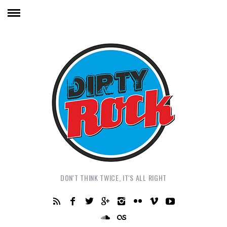
DON'T THINK TWICE, IT'S ALL RIGHT