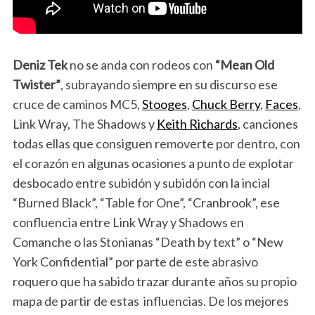
Deniz Tek
no se anda con rodeos con
“Mean Old
Twister”
, subrayando siempre en su discurso ese
cruce de caminos MC5,
Stooges
,
Chuck Berry
,
Faces
,
Link Wray, The Shadows y
Keith Richards
, canciones
todas ellas que consiguen removerte por dentro, con
el corazón en algunas ocasiones a punto de explotar
desbocado entre subidón y subidón con la incial
“Burned Black”, “Table for One”, “Cranbrook”, ese
confluencia entre Link Wray y Shadows en
Comanche o las Stonianas “Death by text” o “New
York Confidential” por parte de este abrasivo
roquero que ha sabido trazar durante años su propio
mapa de partir de estas influencias. De los mejores