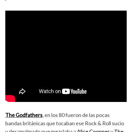
The Godfathers
, en los 80 fueron de las pocas
bandas británicas que tocaban ese Rock & Roll sucio
y desamalmado que mezclaba a
Alice Coopper
y
The