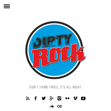
DON'T THINK TWICE, IT'S ALL RIGHT