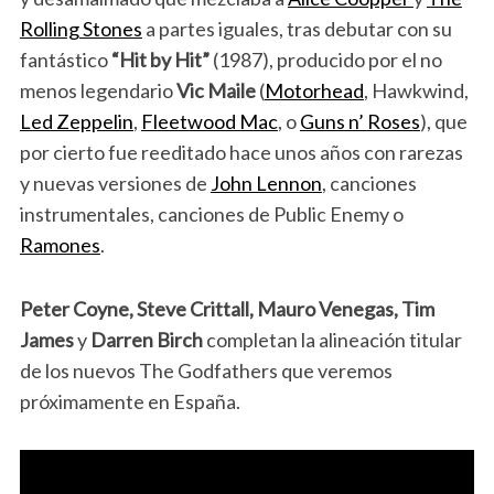
Rolling Stones
a partes iguales, tras debutar con su
fantástico
“Hit by Hit”
(1987), producido por el no
menos legendario
Vic Maile
(
Motorhead
, Hawkwind,
Led Zeppelin
,
Fleetwood Mac
, o
Guns n’ Roses
), que
por cierto fue reeditado hace unos años con rarezas
y nuevas versiones de
John Lennon
, canciones
instrumentales, canciones de Public Enemy o
Ramones
.
Peter Coyne, Steve Crittall, Mauro Venegas, Tim
James
y
Darren Birch
completan la alineación titular
de los nuevos The Godfathers que veremos
próximamente en España.