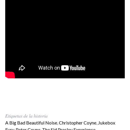
Etiquetas de la historia
A Big Bad Beautiful Noise
,
Christopher Coyne
,
Jukebox
Fury
,
Peter Coyne
,
The Sid Presley Experience