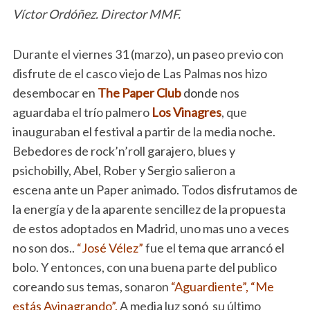
Víctor Ordóñez. Director MMF.
Durante el viernes 31 (marzo), un paseo previo con
disfrute de el casco viejo de Las Palmas nos hizo
desembocar en
The Paper Club
donde
nos
aguardaba el trío palmero
Los Vinagres
, que
inauguraban el festival a partir de la media noche.
Bebedores de rock’n’roll garajero, blues y
psichobilly, Abel, Rober y Sergio salieron a
escena ante un Paper animado. Todos disfrutamos de
la energía y de la aparente sencillez de la propuesta
de estos adoptados en Madrid, uno mas uno a veces
no son dos..
“José Vélez”
fue el tema que arrancó el
bolo. Y entonces, con una buena parte del publico
coreando sus temas, sonaron
“Aguardiente”,
“Me
estás Avinagrando”.
A media luz sonó su último