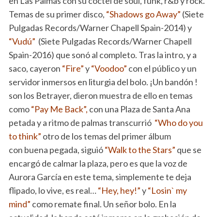
en Las Palmas con su coctel de soul, funk, r&b y rock.
Temas de su primer disco,
“Shadows go Away”
(Siete
Pulgadas Records/Warner Chapell Spain-2014) y
“Vudú”
(Siete Pulgadas Records/Warner Chapell
Spain-2016) que sonó al completo. Tras la intro, y a
saco, cayeron
“Fire”
y
“Voodoo”
con el público y un
servidor inmersos en liturgia del bolo. ¡Un bandón !
son los Betrayer, dieron muestra de ello en temas
como
“Pay Me Back”,
con una Plaza de Santa Ana
petada y a ritmo de palmas transcurrió
“Who do you
to think”
otro de los temas del primer álbum
con buena pegada, siguió
“Walk to the Stars”
que se
encargó de calmar la plaza, pero es que la voz de
Aurora García en este tema, simplemente te deja
flipado, lo vive, es real…
“Hey, hey!”
y
“Losin` my
mind”
como remate final. Un señor bolo. En la