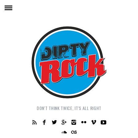
DON'T THINK TWICE, IT'S ALL RIGHT