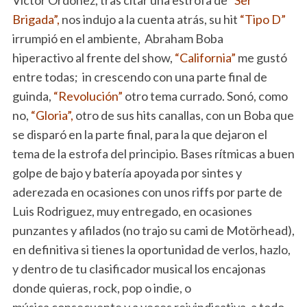
Brigada”,
nos indujo a la cuenta atrás, su hit
“Tipo D”
irrumpió en el ambiente, Abraham Boba
hiperactivo al frente del show,
“California”
me gustó
entre todas; in crescendo con una parte final de
guinda,
“Revolución”
otro tema currado. Sonó, como
no,
“Gloria”,
otro de sus hits canallas, con un Boba que
se disparó en la parte final, para la que dejaron el
tema de la estrofa del principio. Bases rítmicas a buen
golpe de bajo y batería apoyada por sintes y
aderezada en ocasiones con unos riffs por parte de
Luis Rodriguez, muy entregado, en ocasiones
punzantes y afilados (no trajo su cami de Motörhead),
en definitiva si tienes la oportunidad de verlos, hazlo,
y dentro de tu clasificador musical los encajonas
donde quieras, rock, pop o indie, o
música consecuente y a veces reivindicativa, a todo