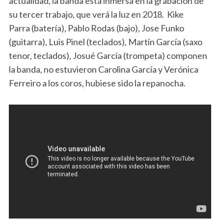
actualidad, la banda está inmersa en la grabación de
su tercer trabajo, que verá la luz en 2018. Kike
Parra (batería), Pablo Rodas (bajo), Jose Funko
(guitarra), Luis Pinel (teclados), Martín García (saxo
tenor, teclados), Josué García (trompeta) componen
la banda, no estuvieron Carolina García y Verónica
Ferreiro a los coros, hubiese sido la repanocha.