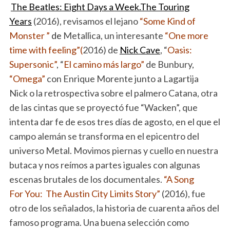
The Beatles: Eight Days a Week.The Touring
Years
(2016), revisamos el lejano
“Some Kind of
Monster ”
de
Metallica, un interesante
“One more
time with feeling”(
2016) de
Nick Cave
, “
Oasis:
Supersonic”
, “
El camino más largo”
de Bunbury,
“Omega”
con Enrique Morente junto a Lagartija
Nick o la retrospectiva sobre el palmero Catana, otra
de las cintas que se proyectó fue “Wacken”, que
intenta dar fe de esos tres días de agosto, en el que el
campo alemán se transforma en el epicentro del
universo Metal. Movimos piernas y cuello en nuestra
butaca y nos reímos a partes iguales con algunas
escenas brutales de los documentales.
“A Song
For You: The Austin City Limits Story”
(2016), fue
otro de los señalados, la historia de cuarenta años del
famoso programa. Una buena selección como