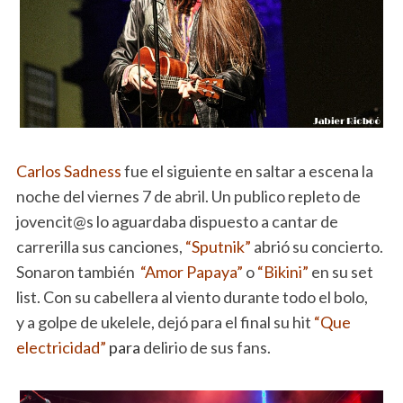
Carlos Sadness
fue el siguiente en saltar a escena la
noche del viernes 7 de abril. Un publico repleto de
jovencit@s lo aguardaba dispuesto a cantar de
carrerilla sus canciones,
“Sputnik”
abrió su concierto.
Sonaron también
“Amor Papaya”
o
“Bikini”
en su set
list. Con su cabellera al viento durante todo el bolo,
y a golpe de ukelele, dejó para el final su hit
“Que
electricidad”
para
delirio de sus fans.