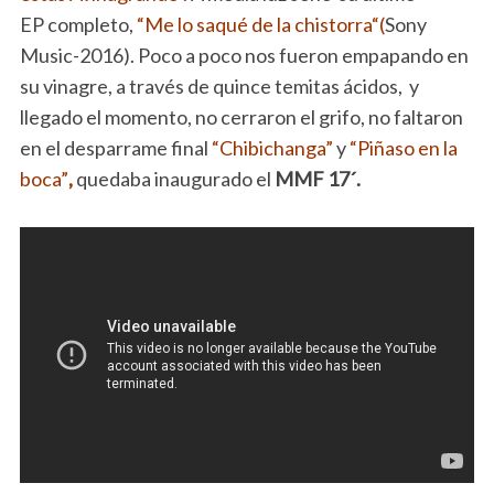
EP completo,
“Me lo saqué de la chistorra“(
Sony
Music-2016). Poco a poco nos fueron empapando en
su vinagre, a través de quince temitas ácidos, y
llegado el momento, no cerraron el grifo, no faltaron
en el desparrame final
“Chibichanga”
y
“Piñaso en la
boca”
,
quedaba inaugurado el
MMF 17´.