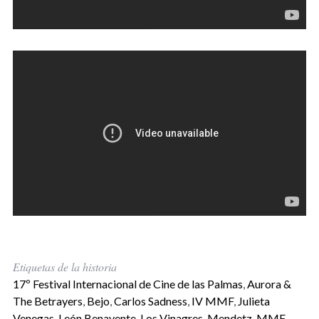
Etiquetas de la historia
17º Festival Internacional de Cine de las Palmas
,
Aurora &
The Betrayers
,
Bejo
,
Carlos Sadness
,
IV MMF
,
Julieta
Venegas
,
León Benavente
,
Los Vinagres
,
Mendetz
,
MMF
,