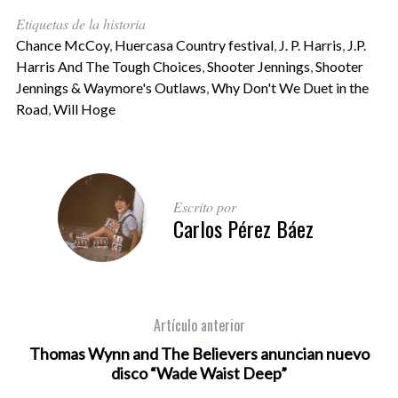
Etiquetas de la historia
Chance McCoy
,
Huercasa Country festival
,
J. P. Harris
,
J.P.
Harris And The Tough Choices
,
Shooter Jennings
,
Shooter
Jennings & Waymore's Outlaws
,
Why Don't We Duet in the
Road
,
Will Hoge
Escrito por
Carlos Pérez Báez
Artículo anterior
Thomas Wynn and The Believers anuncian nuevo
disco “Wade Waist Deep”