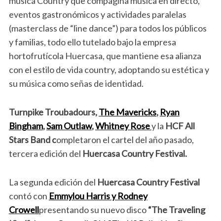
música Country que compagina música en directo,
eventos gastronómicos y actividades paralelas
(masterclass de “line dance”) para todos los públicos
y familias, todo ello tutelado bajo la empresa
hortofrutícola Huercasa, que mantiene esa alianza
con el estilo de vida country, adoptando su estética y
su música como señas de identidad.
Turnpike Troubadours,
The Mavericks
,
Ryan
Bingham
,
Sam Outlaw
,
Whitney Rose
y la
HCF All
Stars Band c
ompletaron el cartel del año pasado,
tercera edición del
Huercasa Country Festival.
La segunda edición del
Huercasa Country Festival
contó con
Emmylou Harris y Rodney
Crowell
presentando su nuevo disco
“The Traveling