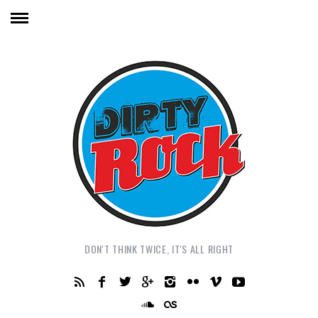
DON'T THINK TWICE, IT'S ALL RIGHT