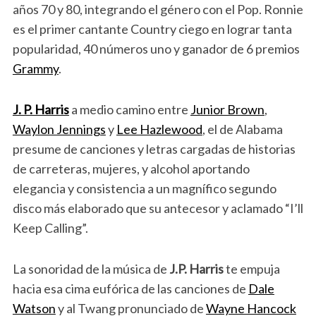
años 70 y 80, integrando el género con el Pop. Ronnie
es el primer cantante Country ciego en lograr tanta
popularidad, 40 números uno y ganador de 6 premios
Grammy
.
J. P. Harris
a medio camino entre
Junior Brown
,
Waylon Jennings
y
Lee Hazlewood
, el de Alabama
presume de canciones y letras cargadas de historias
de carreteras, mujeres, y alcohol aportando
elegancia y consistencia a un magnífico segundo
disco más elaborado que su antecesor y aclamado “I’ll
Keep Calling”.
La sonoridad de la música de
J.P. Harris
te empuja
hacia esa cima eufórica de las canciones de
Dale
Watson
y al Twang pronunciado de
Wayne Hancock