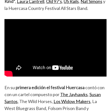
Kind”
,
Laura Cantrell
,
Old 97’s
,
US Rails
,
Nat Simons
y
la Huercasa Country Festival All Stars Band.
En su
primera edición el festival Huercasa
contó con
con un cartel compuesto por
The Jayhawks
,
Susan
Santos
, The Wild Horses,
Los Widow Makers
, La
West Bluegrass Band, Folsom Prison Band y