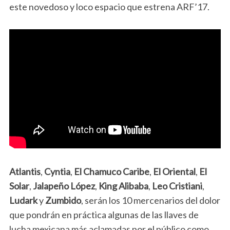
este novedoso y loco espacio que estrena ARF’17.
Atlantis
,
Cyntia
,
El Chamuco Caribe
,
El Oriental
,
El
Solar
,
Jalapeño López
,
King Alibaba
,
Leo Cristiani
,
Ludark
y
Zumbido
, serán los 10 mercenarios del dolor
que pondrán en práctica algunas de las llaves de
lucha mexicana más aclamadas por el público como,