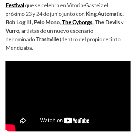
Festival
que se celebra en Vitoria-Gasteiz el
próximo 23 y 24 de junio junto con
King Automatic,
Bob Log III, Pelo Mono,
The Cyborgs
, The Devils
y
Vurro
, artistas de un nuevo escenario
denominado
Trashville
(dentro del propio recinto
Mendizaba.