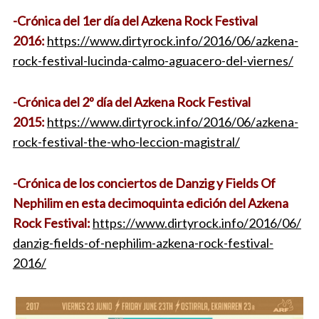
-Crónica del 1er día del Azkena Rock Festival
2016:
https://www.dirtyrock.info/
2016/06/
azkena-
rock-festival-lucind
a-calmo-aguacero-del-viern
es/
-Crónica del 2º día del Azkena Rock Festival
2015:
https://www.dirtyrock.info/
2016/06/
azkena-
rock-festival-the-wh
o-leccion-magistral/
-Crónica de los conciertos de Danzig y Fields Of
Nephilim en esta decimoquinta edición del Azkena
Rock Festival:
https://www.dirtyrock.info/
2016/06/
danzig-fields-of-nephilim-a
zkena-rock-festival-
2016/