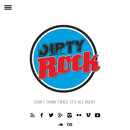
DON'T THINK TWICE, IT'S ALL RIGHT