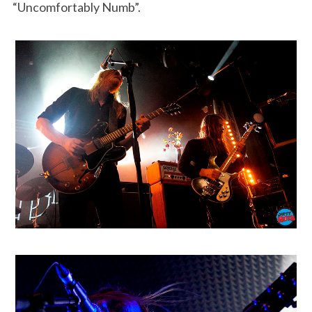
“Uncomfortably Numb”.