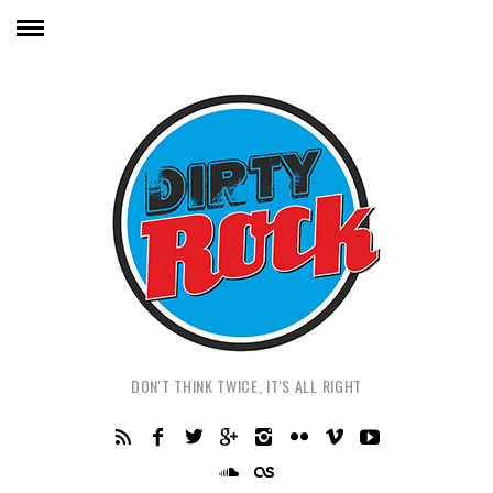
DON'T THINK TWICE, IT'S ALL RIGHT