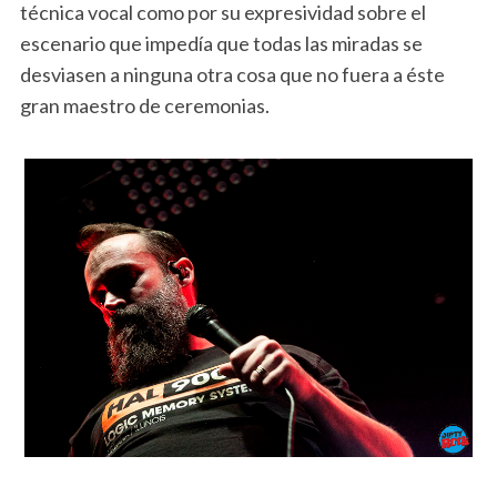
técnica vocal como por su expresividad sobre el
escenario que impedía que todas las miradas se
desviasen a ninguna otra cosa que no fuera a éste
gran maestro de ceremonias.