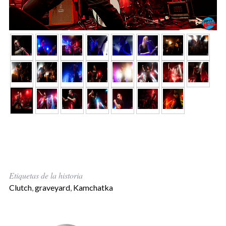
Etiquetas de la historia
Clutch
,
graveyard
,
Kamchatka