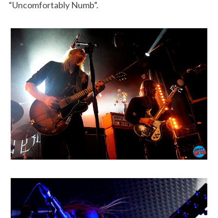
“Uncomfortably Numb”.