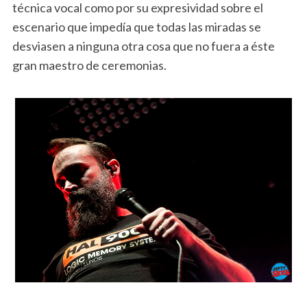
técnica vocal como por su expresividad sobre el
escenario que impedía que todas las miradas se
desviasen a ninguna otra cosa que no fuera a éste
gran maestro de ceremonias.