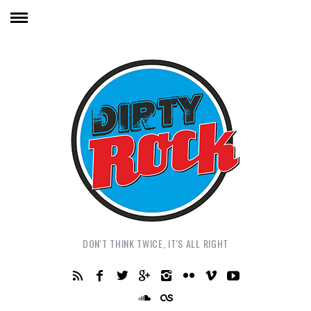
DON'T THINK TWICE, IT'S ALL RIGHT