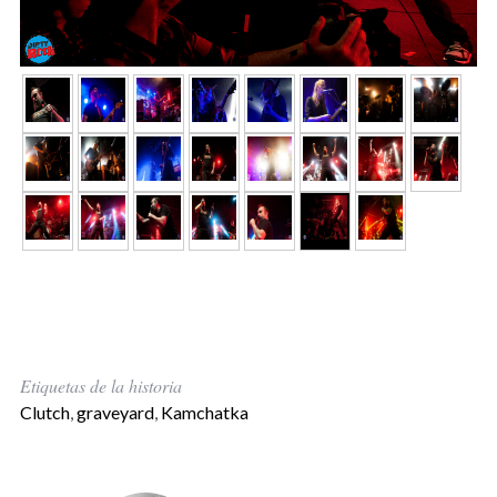
Etiquetas de la historia
Clutch
,
graveyard
,
Kamchatka