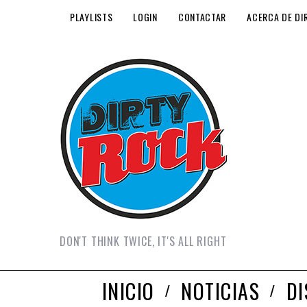
PLAYLISTS
LOGIN
CONTACTAR
ACERCA DE DI
DON'T THINK TWICE, IT'S ALL RIGHT
INICIO
NOTICIAS
D