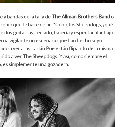
a bandas de la talla de
The Allman Brothers Band
o
propio que te hace decir: “Coño, los Sheepdogs, ¡qué
 dos guitarras, teclado, batería y espectacular bajo.
rna vigilante un escenario que han hecho suyo
do a ver a las Larkin Poe están flipando de la misma
nido a ver The Sheepdogs. Y así, como siempre el
ro, es simplemente una gozadera.