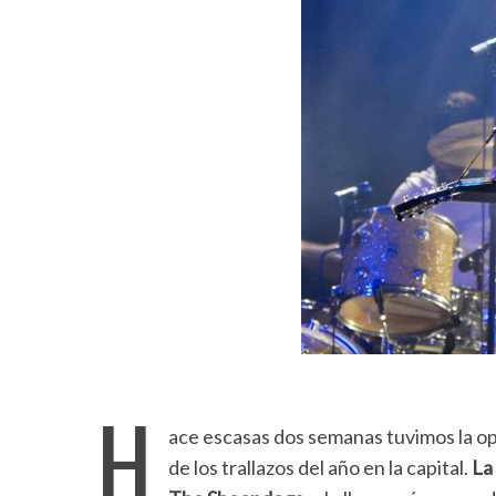
H
ace escasas dos semanas tuvimos la op
de los trallazos del año en la capital.
La