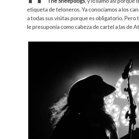
The Sheepdogs
, y lo llamo así porqu
etiqueta de teloneros. Ya conocíamos a los can
a todas sus visitas porque es obligatorio. Pero
le presuponía como cabeza de cartel a las de At