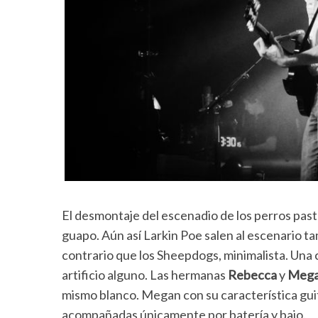
El desmontaje del escenadio de los perros pas
guapo. Aún así Larkin Poe salen al escenario ta
contrario que los Sheepdogs, minimalista. Una 
artificio alguno. Las hermanas
Rebecca
y
Mega
mismo blanco. Megan con su característica guit
acompañadas únicamente por batería y bajo.