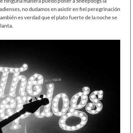
e de ninguna manera puedo poner a Sheepdogs la
adienses, no dudamos en asistir en fiel peregrinación
 también es verdad que el plato fuerte de la noche se
lanta.