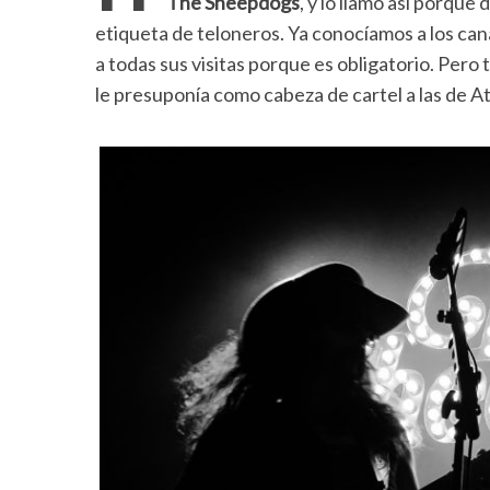
The Sheepdogs
, y lo llamo así porqu
etiqueta de teloneros. Ya conocíamos a los can
a todas sus visitas porque es obligatorio. Pero
le presuponía como cabeza de cartel a las de At