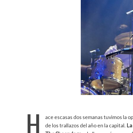
H
ace escasas dos semanas tuvimos la op
de los trallazos del año en la capital.
La