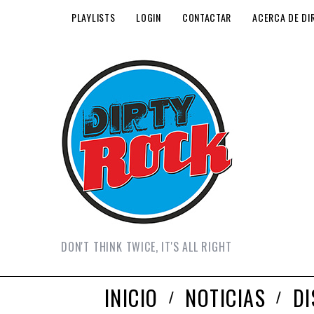
PLAYLISTS
LOGIN
CONTACTAR
ACERCA DE DI
DON'T THINK TWICE, IT'S ALL RIGHT
INICIO
NOTICIAS
D