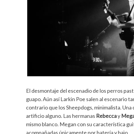
El desmontaje del escenadio de los perros pas
guapo. Aún así Larkin Poe salen al escenario ta
contrario que los Sheepdogs, minimalista. Una 
artificio alguno. Las hermanas
Rebecca
y
Mega
mismo blanco. Megan con su característica guit
acompañadas únicamente por batería y bajo.