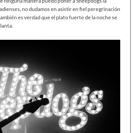
e de ninguna manera puedo poner a Sheepdogs la
adienses, no dudamos en asistir en fiel peregrinación
 también es verdad que el plato fuerte de la noche se
lanta.