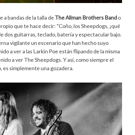
a bandas de la talla de
The Allman Brothers Band
o
propio que te hace decir: “Coño, los Sheepdogs, ¡qué
 dos guitarras, teclado, batería y espectacular bajo.
rna vigilante un escenario que han hecho suyo
do a ver a las Larkin Poe están flipando de la misma
nido a ver The Sheepdogs. Y así, como siempre el
ro, es simplemente una gozadera.