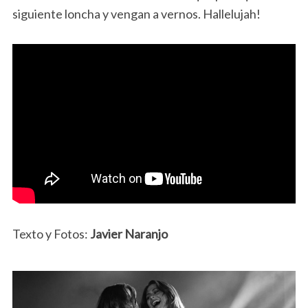
siguiente loncha y vengan a vernos. Hallelujah!
Texto y Fotos:
Javier Naranjo