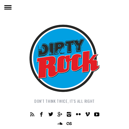
DON'T THINK TWICE, IT'S ALL RIGHT