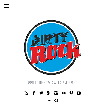
DON'T THINK TWICE, IT'S ALL RIGHT