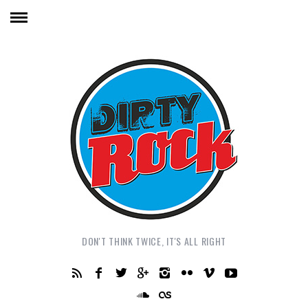
DON'T THINK TWICE, IT'S ALL RIGHT