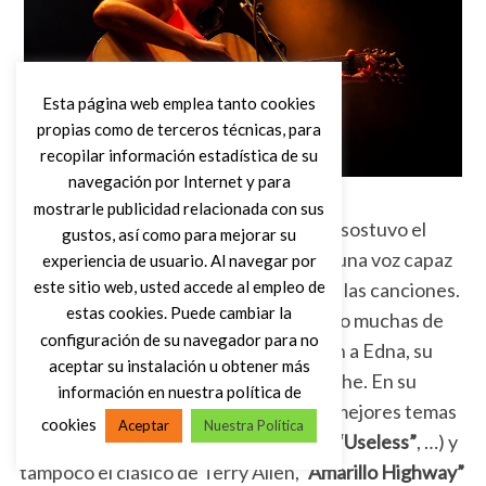
Esta página web emplea tanto cookies
propias como de terceros técnicas, para
recopilar información estadística de su
navegación por Internet y para
mostrarle publicidad relacionada con sus
Sin recurrir a grandes recursos, Nenni sostuvo el
gustos, así como para mejorar su
concierto con una presencia serena y una voz capaz
experiencia de usuario. Al navegar por
este sitio web, usted accede al empleo de
de dotar de profundidad a cada una de las canciones.
estas cookies. Puede cambiar la
Además, fue muy cercana, comentando muchas de
configuración de su navegador para no
sus canciones y dedicando una canción a Edna, su
aceptar su instalación u obtener más
perra, que cumplía nueve años esa noche. En su
información en nuestra política de
repertorio no faltaron algunas de sus mejores temas
cookies
Aceptar
Nuestra Política
(
“Don’t Wanna Cry”
,
“On The Ranch”
,
“Useless”
, …) y
tampoco el clásico de Terry Allen,
“Amarillo Highway”