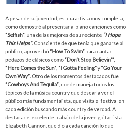
A pesar de su juventud, es una artista muy completa,
como demostró al presentar al piano canciones como
“Selfish”
, una de las mejores de su reciente
“I Hope
This Helps”
. Consciente de que tenía que ganarse al
público, aprovechó
“How To Swim”
para cantar
pedazos de clásicos como
“Don’t Stop Believin’”
,
“Here Comes the Sun”
,
“I Gotta Feeling”
y
“Go Your
Own Way”
. Otro de los momentos destacados fue
“Cowboys And Tequila”
, donde maneja todos los
tópicos de la música country que desearía ver el
público más fundamentalista, que visita el festival en
cada edición buscando más country de verdad. A
destacar el excelente trabajo de la joven guitarrista
Elizabeth Cannon, que dio a cada canción lo que