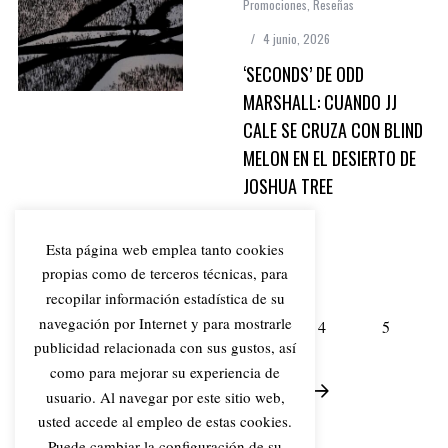
Promociones
,
Reseñas
4 junio, 2026
‘SECONDS’ DE ODD
MARSHALL: CUANDO JJ
CALE SE CRUZA CON BLIND
MELON EN EL DESIERTO DE
JOSHUA TREE
Esta página web emplea tanto cookies
propias como de terceros técnicas, para
recopilar información estadística de su
navegación por Internet y para mostrarle
1
2
3
4
5
publicidad relacionada con sus gustos, así
como para mejorar su experiencia de
6
…
18
usuario. Al navegar por este sitio web,
usted accede al empleo de estas cookies.
Puede cambiar la configuración de su