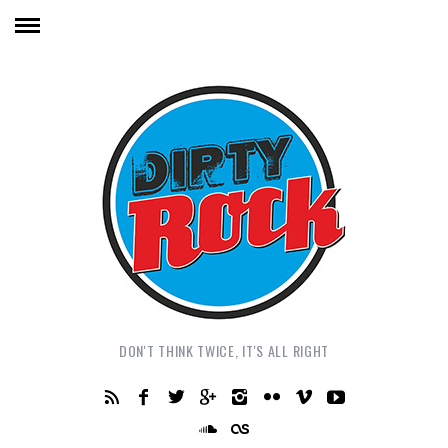
DON'T THINK TWICE, IT'S ALL RIGHT