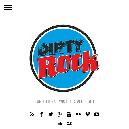
DON'T THINK TWICE, IT'S ALL RIGHT