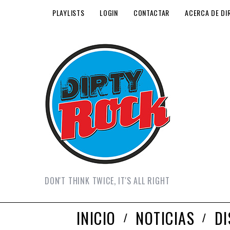
PLAYLISTS
LOGIN
CONTACTAR
ACERCA DE DI
DON'T THINK TWICE, IT'S ALL RIGHT
INICIO
NOTICIAS
D