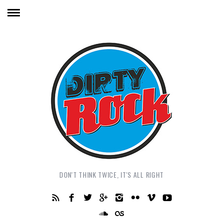
DON'T THINK TWICE, IT'S ALL RIGHT