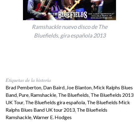
Ramshackle nuevo disco de The
Bluefields, gira española 2013
Etiquetas de la historia
Brad Pemberton
,
Dan Baird
,
Joe Blanton
,
Mick Ralphs Blues
Band
,
Pure
,
Ramshackle
,
The Bluefields
,
The Bluefields 2013
UK Tour
,
The Bluefields gira española
,
The Bluefields Mick
Ralphs Blues Band UK tour 2013
,
The Bluefields
Ramshackle
,
Warner E. Hodges