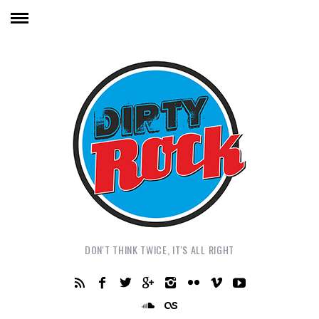
DON'T THINK TWICE, IT'S ALL RIGHT