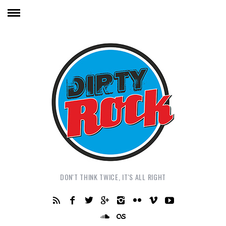
DON'T THINK TWICE, IT'S ALL RIGHT