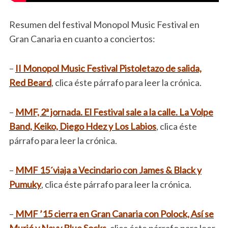
Resumen del festival Monopol Music Festival en
Gran Canaria en cuanto a conciertos:
–
II Monopol Music Festival Pistoletazo de salida,
Red Beard
, clica éste párrafo para leer la crónica.
–
MMF, 2ª jornada. El Festival sale a la calle. La Volpe
Band, Keiko, Diego Hdez y Los Labios
, clica éste
párrafo para leer la crónica.
–
MMF 15´viaja a Vecindario con James & Black y
Pumuky
, clica éste párrafo para leer la crónica.
–
MMF ’15 cierra en Gran Canaria con Polock, Así se
Murió y Navy Blue Socks
,
clica éste párrafo para leer