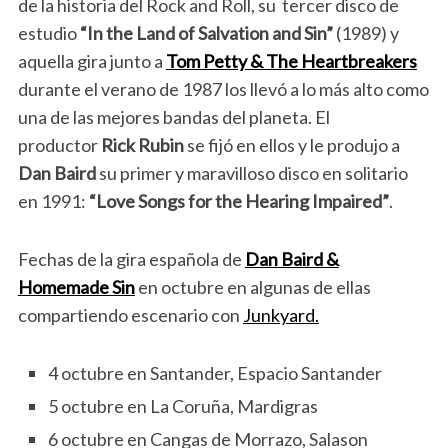
de la historia del Rock and Roll, su tercer disco de
estudio
“In the Land of Salvation and Sin”
(1989) y
aquella gira junto a
Tom Petty & The Heartbreakers
durante el verano de 1987 los llevó a lo más alto como
una de las mejores bandas del planeta. El
productor
Rick Rubin
se fijó en ellos y le produjo a
Dan Baird
su primer y maravilloso disco en solitario
en 1991:
“Love Songs for the Hearing Impaired”
.
Fechas de la gira española de
Dan Baird &
Homemade Sin
en octubre en algunas de ellas
compartiendo escenario con
Junkyard.
4 octubre en Santander, Espacio Santander
5 octubre en La Coruña, Mardigras
6 octubre en Cangas de Morrazo, Salason