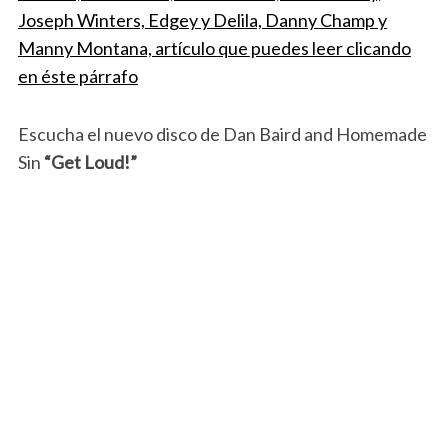
Joseph Winters, Edgey y Delila, Danny Champ y
Manny Montana, artículo que puedes leer clicando
en éste párrafo
Escucha el nuevo disco de Dan Baird and Homemade
Sin
“Get Loud!”