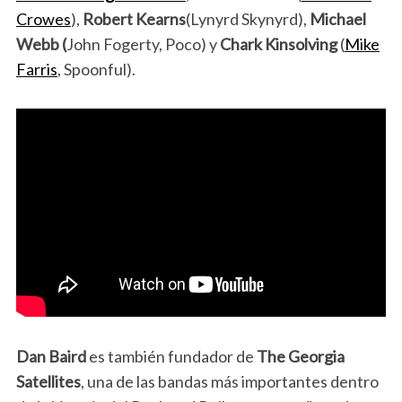
Crowes
),
Robert Kearns
(Lynyrd Skynyrd),
Michael
Webb (
John Fogerty, Poco) y
Chark Kinsolving
(
Mike
Farris
, Spoonful).
Dan Baird
es también fundador de
The Georgia
Satellites
, una de las bandas más importantes dentro