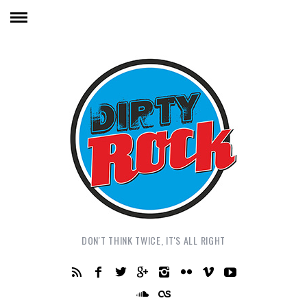
DON'T THINK TWICE, IT'S ALL RIGHT