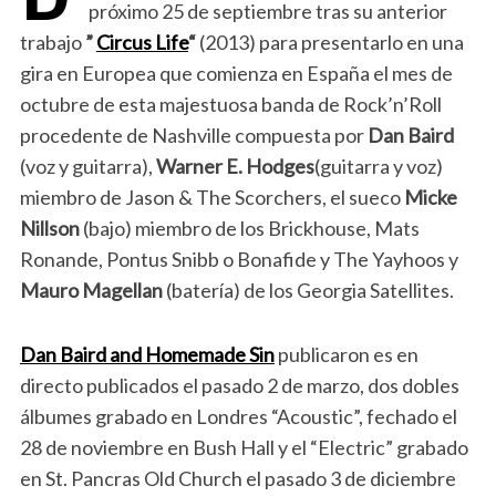
próximo 25 de septiembre tras su anterior
trabajo
”
Circus Life
“
(2013) para presentarlo en una
gira en Europea que comienza en España el mes de
octubre de esta majestuosa banda de Rock’n’Roll
procedente de Nashville compuesta por
Dan Baird
(voz y guitarra),
Warner E. Hodges
(guitarra y voz)
miembro de Jason & The Scorchers, el sueco
Micke
Nillson
(bajo) miembro de los Brickhouse, Mats
Ronande, Pontus Snibb o Bonafide y The Yayhoos y
Mauro Magellan
(batería) de los Georgia Satellites.
Dan Baird and Homemade Sin
publicaron es en
directo publicados el pasado 2 de marzo, dos dobles
álbumes grabado en Londres “Acoustic”, fechado el
28 de noviembre en Bush Hall y el “Electric” grabado
en St. Pancras Old Church el pasado 3 de diciembre