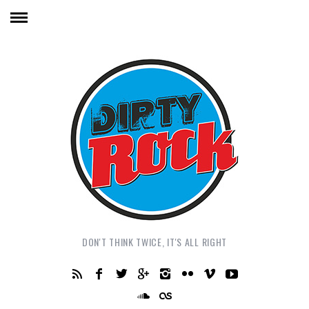
DON'T THINK TWICE, IT'S ALL RIGHT