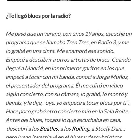
¿Te llegó blues por la radio?
Me pasó que un verano, con unos 19 años, escuché un
programa que se llamaba Tren Tres, en Radio 3, y me
lo grabé en una cinta. Me enamoró ese sonido.
Empecé a descubrir a otros artistas de blues. Cuando
llegué a Madrid, en los primeros garitos en los que
empecé a tocar con mi banda, conocí a Jorge Muñoz,
el presentador del programa. Él me editó en vídeo
algún concierto, con su cámara, lo grabó, lo montó y
demás, y le dije, ´oye, yo empecé a tocar blues por ti´.
Hace poco grabó otro concierto mío en la Sala Boite.
Antes del blues, tocaba lo que escuchaba en casa,
descubrí a los
Beatles
, a los
Rolling
, a Steely Dan…
pero luego investigué en el blues y descubrí otros