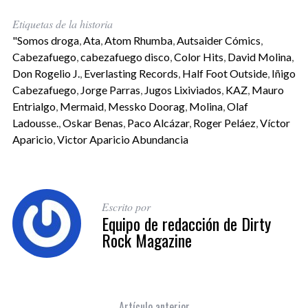
Etiquetas de la historia
"Somos droga
,
Ata
,
Atom Rhumba
,
Autsaider Cómics
,
Cabezafuego
,
cabezafuego disco
,
Color Hits
,
David Molina
,
Don Rogelio J.
,
Everlasting Records
,
Half Foot Outside
,
Iñigo
Cabezafuego
,
Jorge Parras
,
Jugos Lixiviados
,
KAZ
,
Mauro
Entrialgo
,
Mermaid
,
Messko Doorag
,
Molina
,
Olaf
Ladousse.
,
Oskar Benas
,
Paco Alcázar
,
Roger Peláez
,
Víctor
Aparicio
,
Victor Aparicio Abundancia
Escrito por
Equipo de redacción de Dirty
Rock Magazine
Artículo anterior