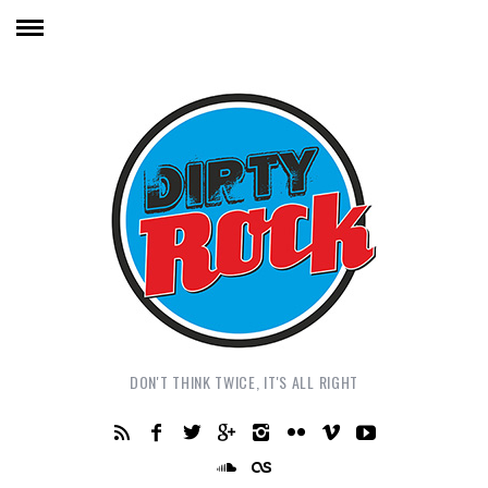
DON'T THINK TWICE, IT'S ALL RIGHT