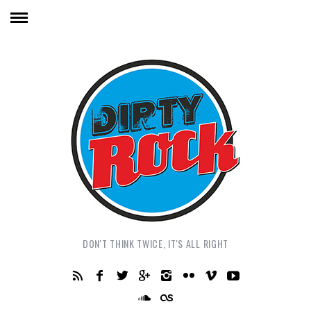
DON'T THINK TWICE, IT'S ALL RIGHT