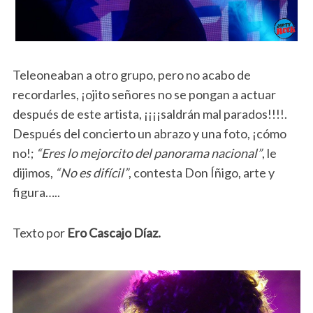
Teleoneaban a otro grupo, pero no acabo de
recordarles, ¡ojito señores no se pongan a actuar
después de este artista, ¡¡¡¡saldrán mal parados!!!!.
Después del concierto un abrazo y una foto, ¡cómo
no!;
“Eres lo mejorcito del panorama nacional”
, le
dijimos,
“No es difícil”
, contesta Don Íñigo, arte y
figura…..
Texto por
Ero Cascajo Díaz.