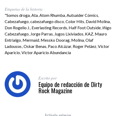
Etiquetas de la historia
"Somos droga
,
Ata
,
Atom Rhumba
,
Autsaider Cómics
,
Cabezafuego
,
cabezafuego disco
,
Color Hits
,
David Molina
,
Don Rogelio J.
,
Everlasting Records
,
Half Foot Outside
,
Iñigo
Cabezafuego
,
Jorge Parras
,
Jugos Lixiviados
,
KAZ
,
Mauro
Entrialgo
,
Mermaid
,
Messko Doorag
,
Molina
,
Olaf
Ladousse.
,
Oskar Benas
,
Paco Alcázar
,
Roger Peláez
,
Víctor
Aparicio
,
Victor Aparicio Abundancia
Escrito por
Equipo de redacción de Dirty
Rock Magazine
Artículo anterior