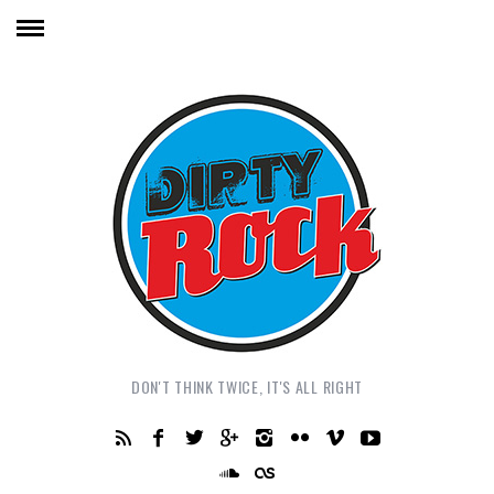
DON'T THINK TWICE, IT'S ALL RIGHT