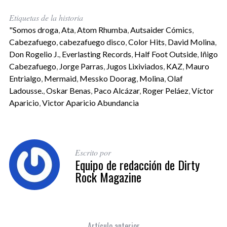
Etiquetas de la historia
"Somos droga
,
Ata
,
Atom Rhumba
,
Autsaider Cómics
,
Cabezafuego
,
cabezafuego disco
,
Color Hits
,
David Molina
,
Don Rogelio J.
,
Everlasting Records
,
Half Foot Outside
,
Iñigo
Cabezafuego
,
Jorge Parras
,
Jugos Lixiviados
,
KAZ
,
Mauro
Entrialgo
,
Mermaid
,
Messko Doorag
,
Molina
,
Olaf
Ladousse.
,
Oskar Benas
,
Paco Alcázar
,
Roger Peláez
,
Víctor
Aparicio
,
Victor Aparicio Abundancia
Escrito por
Equipo de redacción de Dirty
Rock Magazine
Artículo anterior