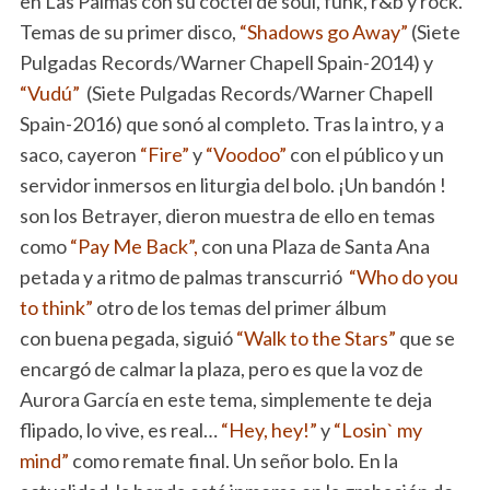
en Las Palmas con su coctel de soul, funk, r&b y rock.
Temas de su primer disco,
“Shadows go Away”
(Siete
Pulgadas Records/Warner Chapell Spain-2014) y
“Vudú”
(Siete Pulgadas Records/Warner Chapell
Spain-2016) que sonó al completo. Tras la intro, y a
saco, cayeron
“Fire”
y
“Voodoo”
con el público y un
servidor inmersos en liturgia del bolo. ¡Un bandón !
son los Betrayer, dieron muestra de ello en temas
como
“Pay Me Back”,
con una Plaza de Santa Ana
petada y a ritmo de palmas transcurrió
“Who do you
to think”
otro de los temas del primer álbum
con buena pegada, siguió
“Walk to the Stars”
que se
encargó de calmar la plaza, pero es que la voz de
Aurora García en este tema, simplemente te deja
flipado, lo vive, es real…
“Hey, hey!”
y
“Losin` my
mind”
como remate final. Un señor bolo. En la