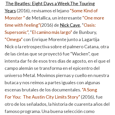
The Beatles: Eight Days a Week.The Touring
Years
(2016), revisamos el lejano
“Some Kind of
Monster ”
de
Metallica, un interesante
“One more
time with feeling”(
2016) de
Nick Cave
, “
Oasis:
Supersonic”
, “
El camino más largo”
de Bunbury,
“Omega”
con Enrique Morente junto a Lagartija
Nick o la retrospectiva sobre el palmero Catana, otra
de las cintas que se proyectó fue “Wacken”, que
intenta dar fe de esos tres días de agosto, en el que el
campo alemán se transforma en el epicentro del
universo Metal. Movimos piernas y cuello en nuestra
butaca y nos reímos a partes iguales con algunas
escenas brutales de los documentales.
“A Song
For You: The Austin City Limits Story”
(2016), fue
otro de los señalados, la historia de cuarenta años del
famoso programa. Una buena selección como