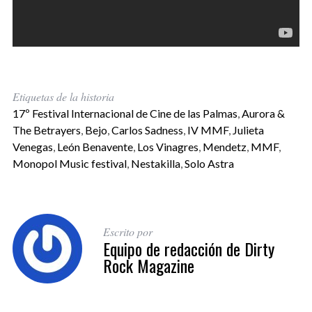
Etiquetas de la historia
17º Festival Internacional de Cine de las Palmas
,
Aurora &
The Betrayers
,
Bejo
,
Carlos Sadness
,
IV MMF
,
Julieta
Venegas
,
León Benavente
,
Los Vinagres
,
Mendetz
,
MMF
,
Monopol Music festival
,
Nestakilla
,
Solo Astra
Escrito por
Equipo de redacción de Dirty
Rock Magazine