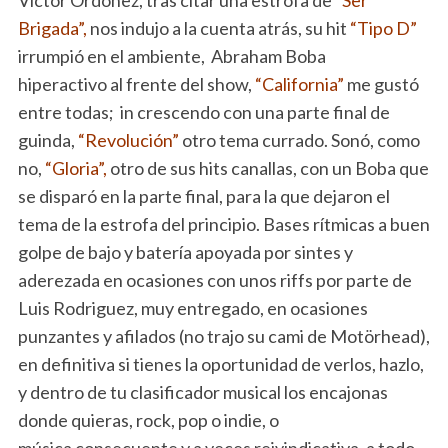
Brigada”,
nos indujo a la cuenta atrás, su hit
“Tipo D”
irrumpió en el ambiente, Abraham Boba
hiperactivo al frente del show,
“California”
me gustó
entre todas; in crescendo con una parte final de
guinda,
“Revolución”
otro tema currado. Sonó, como
no,
“Gloria”,
otro de sus hits canallas, con un Boba que
se disparó en la parte final, para la que dejaron el
tema de la estrofa del principio. Bases rítmicas a buen
golpe de bajo y batería apoyada por sintes y
aderezada en ocasiones con unos riffs por parte de
Luis Rodriguez, muy entregado, en ocasiones
punzantes y afilados (no trajo su cami de Motörhead),
en definitiva si tienes la oportunidad de verlos, hazlo,
y dentro de tu clasificador musical los encajonas
donde quieras, rock, pop o indie, o
música consecuente y a veces reivindicativa, a todo