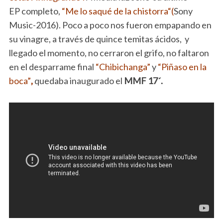
EP completo,
“Me lo saqué de la chistorra“(
Sony
Music-2016). Poco a poco nos fueron empapando en
su vinagre, a través de quince temitas ácidos, y
llegado el momento, no cerraron el grifo, no faltaron
en el desparrame final
“Chibichanga”
y
“Piñaso en la
boca”
,
quedaba inaugurado el
MMF 17´.