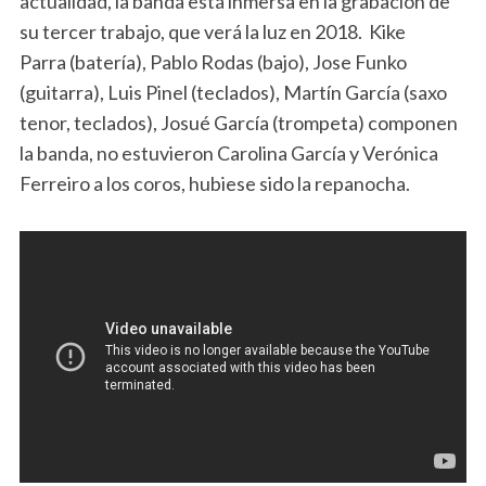
actualidad, la banda está inmersa en la grabación de
su tercer trabajo, que verá la luz en 2018. Kike
Parra (batería), Pablo Rodas (bajo), Jose Funko
(guitarra), Luis Pinel (teclados), Martín García (saxo
tenor, teclados), Josué García (trompeta) componen
la banda, no estuvieron Carolina García y Verónica
Ferreiro a los coros, hubiese sido la repanocha.