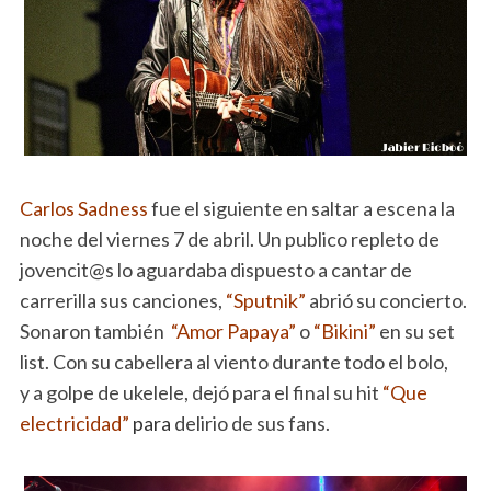
Carlos Sadness
fue el siguiente en saltar a escena la
noche del viernes 7 de abril. Un publico repleto de
jovencit@s lo aguardaba dispuesto a cantar de
carrerilla sus canciones,
“Sputnik”
abrió su concierto.
Sonaron también
“Amor Papaya”
o
“Bikini”
en su set
list. Con su cabellera al viento durante todo el bolo,
y a golpe de ukelele, dejó para el final su hit
“Que
electricidad”
para
delirio de sus fans.