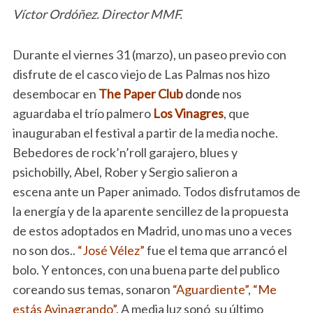
Víctor Ordóñez. Director MMF.
Durante el viernes 31 (marzo), un paseo previo con
disfrute de el casco viejo de Las Palmas nos hizo
desembocar en
The Paper Club
donde
nos
aguardaba el trío palmero
Los Vinagres
, que
inauguraban el festival a partir de la media noche.
Bebedores de rock’n’roll garajero, blues y
psichobilly, Abel, Rober y Sergio salieron a
escena ante un Paper animado. Todos disfrutamos de
la energía y de la aparente sencillez de la propuesta
de estos adoptados en Madrid, uno mas uno a veces
no son dos..
“José Vélez”
fue el tema que arrancó el
bolo. Y entonces, con una buena parte del publico
coreando sus temas, sonaron
“Aguardiente”,
“Me
estás Avinagrando”.
A media luz sonó su último