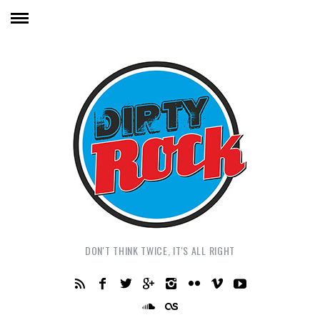
DON'T THINK TWICE, IT'S ALL RIGHT