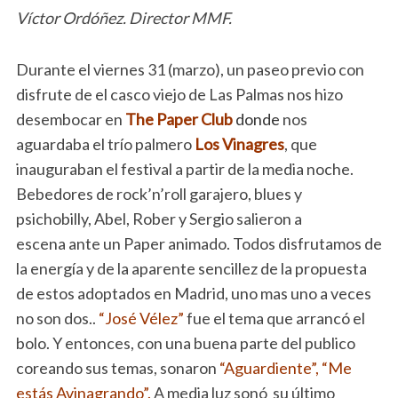
Víctor Ordóñez. Director MMF.
Durante el viernes 31 (marzo), un paseo previo con
disfrute de el casco viejo de Las Palmas nos hizo
desembocar en
The Paper Club
donde
nos
aguardaba el trío palmero
Los Vinagres
, que
inauguraban el festival a partir de la media noche.
Bebedores de rock’n’roll garajero, blues y
psichobilly, Abel, Rober y Sergio salieron a
escena ante un Paper animado. Todos disfrutamos de
la energía y de la aparente sencillez de la propuesta
de estos adoptados en Madrid, uno mas uno a veces
no son dos..
“José Vélez”
fue el tema que arrancó el
bolo. Y entonces, con una buena parte del publico
coreando sus temas, sonaron
“Aguardiente”,
“Me
estás Avinagrando”.
A media luz sonó su último