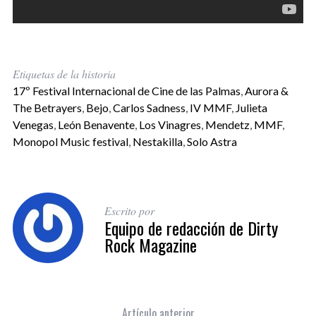
Etiquetas de la historia
17º Festival Internacional de Cine de las Palmas
,
Aurora &
The Betrayers
,
Bejo
,
Carlos Sadness
,
IV MMF
,
Julieta
Venegas
,
León Benavente
,
Los Vinagres
,
Mendetz
,
MMF
,
Monopol Music festival
,
Nestakilla
,
Solo Astra
Escrito por
Equipo de redacción de Dirty
Rock Magazine
Artículo anterior