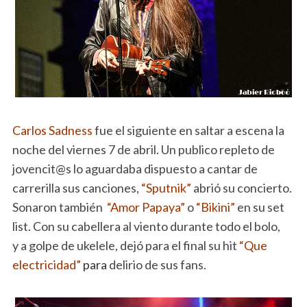
Carlos Sadness
fue el siguiente en saltar a escena la
noche del viernes 7 de abril. Un publico repleto de
jovencit@s lo aguardaba dispuesto a cantar de
carrerilla sus canciones,
“Sputnik”
abrió su concierto.
Sonaron también
“Amor Papaya”
o
“Bikini”
en su set
list. Con su cabellera al viento durante todo el bolo,
y a golpe de ukelele, dejó para el final su hit
“Que
electricidad”
para
delirio de sus fans.