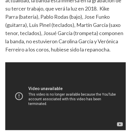
actualidad, la banda está inmersa en la grabación de
su tercer trabajo, que verá la luz en 2018. Kike
Parra (batería), Pablo Rodas (bajo), Jose Funko
(guitarra), Luis Pinel (teclados), Martín García (saxo
tenor, teclados), Josué García (trompeta) componen
la banda, no estuvieron Carolina García y Verónica
Ferreiro a los coros, hubiese sido la repanocha.