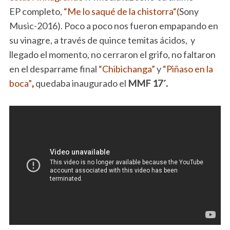
EP completo,
“Me lo saqué de la chistorra“(
Sony
Music-2016). Poco a poco nos fueron empapando en
su vinagre, a través de quince temitas ácidos, y
llegado el momento, no cerraron el grifo, no faltaron
en el desparrame final
“Chibichanga”
y
“Piñaso en la
boca”
,
quedaba inaugurado el
MMF 17´.