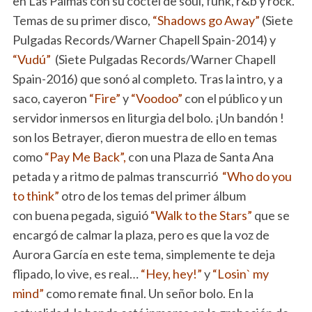
en Las Palmas con su coctel de soul, funk, r&b y rock.
Temas de su primer disco,
“Shadows go Away”
(Siete
Pulgadas Records/Warner Chapell Spain-2014) y
“Vudú”
(Siete Pulgadas Records/Warner Chapell
Spain-2016) que sonó al completo. Tras la intro, y a
saco, cayeron
“Fire”
y
“Voodoo”
con el público y un
servidor inmersos en liturgia del bolo. ¡Un bandón !
son los Betrayer, dieron muestra de ello en temas
como
“Pay Me Back”,
con una Plaza de Santa Ana
petada y a ritmo de palmas transcurrió
“Who do you
to think”
otro de los temas del primer álbum
con buena pegada, siguió
“Walk to the Stars”
que se
encargó de calmar la plaza, pero es que la voz de
Aurora García en este tema, simplemente te deja
flipado, lo vive, es real…
“Hey, hey!”
y
“Losin` my
mind”
como remate final. Un señor bolo. En la