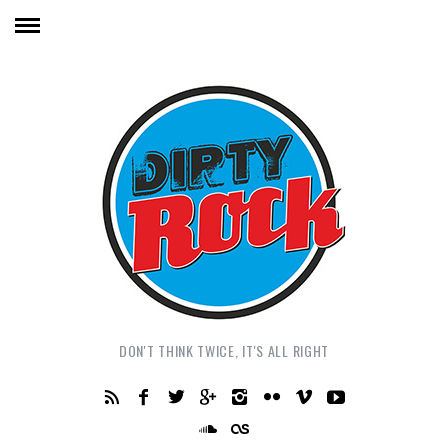
DON'T THINK TWICE, IT'S ALL RIGHT