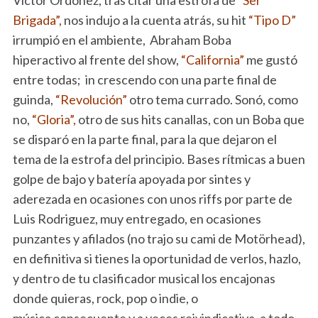
Brigada”,
nos indujo a la cuenta atrás, su hit
“Tipo D”
irrumpió en el ambiente, Abraham Boba
hiperactivo al frente del show,
“California”
me gustó
entre todas; in crescendo con una parte final de
guinda,
“Revolución”
otro tema currado. Sonó, como
no,
“Gloria”,
otro de sus hits canallas, con un Boba que
se disparó en la parte final, para la que dejaron el
tema de la estrofa del principio. Bases rítmicas a buen
golpe de bajo y batería apoyada por sintes y
aderezada en ocasiones con unos riffs por parte de
Luis Rodriguez, muy entregado, en ocasiones
punzantes y afilados (no trajo su cami de Motörhead),
en definitiva si tienes la oportunidad de verlos, hazlo,
y dentro de tu clasificador musical los encajonas
donde quieras, rock, pop o indie, o
música consecuente y a veces reivindicativa, a todo