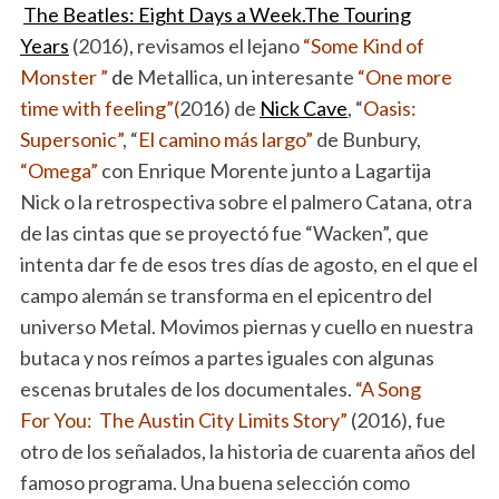
The Beatles: Eight Days a Week.The Touring
Years
(2016), revisamos el lejano
“Some Kind of
Monster ”
de
Metallica, un interesante
“One more
time with feeling”(
2016) de
Nick Cave
, “
Oasis:
Supersonic”
, “
El camino más largo”
de Bunbury,
“Omega”
con Enrique Morente junto a Lagartija
Nick o la retrospectiva sobre el palmero Catana, otra
de las cintas que se proyectó fue “Wacken”, que
intenta dar fe de esos tres días de agosto, en el que el
campo alemán se transforma en el epicentro del
universo Metal. Movimos piernas y cuello en nuestra
butaca y nos reímos a partes iguales con algunas
escenas brutales de los documentales.
“A Song
For You: The Austin City Limits Story”
(2016), fue
otro de los señalados, la historia de cuarenta años del
famoso programa. Una buena selección como