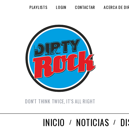
PLAYLISTS
LOGIN
CONTACTAR
ACERCA DE DI
DON'T THINK TWICE, IT'S ALL RIGHT
INICIO
NOTICIAS
D