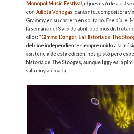
Monopol Music Festival
, el jueves 6 de abril 
con
Julieta Venegas
, cantante, compositora y 
Grammy en su carrera en solitario. Ese día, e
la semana del 3 al 9 de abril, pudimos disfruta
ellos:
“Gimme Danger. La Historia de The Stoo
del cine independiente siempre unido a la músi
asistencia de esta edición, nos gustó pero espe
historia de The Stooges, aunque Iggy es la pimi
sala muy animada.