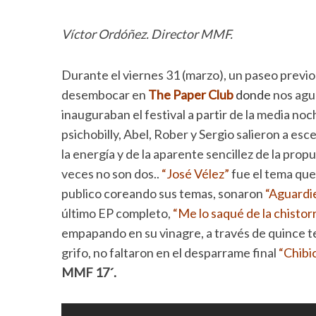
Víctor Ordóñez. Director MMF.
Durante el viernes 31 (marzo), un paseo previo 
desembocar en
The Paper Club
donde
nos agua
inauguraban el festival a partir de la media noc
psichobilly, Abel, Rober y Sergio salieron a e
la energía y de la aparente sencillez de la pr
veces no son dos..
“José Vélez”
fue el tema que
publico coreando sus temas, sonaron
“Aguardie
último EP completo,
“Me lo saqué de la chistorr
empapando en su vinagre, a través de quince te
grifo, no faltaron en el desparrame final
“Chibi
MMF 17´.