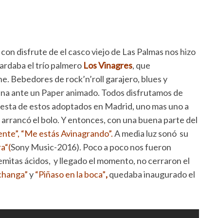
con disfrute de el casco viejo de Las Palmas nos hizo
rdaba el trío palmero
Los Vinagres
, que
he. Bebedores de rock’n’roll garajero, blues y
scena ante un Paper animado. Todos disfrutamos de
opuesta de estos adoptados en Madrid, uno mas uno a
 arrancó el bolo. Y entonces, con una buena parte del
nte”,
“Me estás Avinagrando”.
A media luz sonó su
a“(
Sony Music-2016). Poco a poco nos fueron
mitas ácidos, y llegado el momento, no cerraron el
changa”
y
“Piñaso en la boca”
,
quedaba inaugurado el