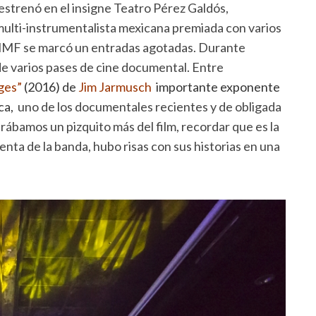
se estrenó en el insigne Teatro Pérez Galdós,
multi-instrumentalista mexicana premiada con varios
l MMF se marcó un entradas agotadas. Durante
r de varios pases de cine documental. Entre
ges
”
(2016) de
Jim Jarmusch
importante exponente
ca,
uno de los documentales recientes y de obligada
rábamos un pizquito más del film, recordar que es la
enta de la banda, hubo risas con sus historias en una