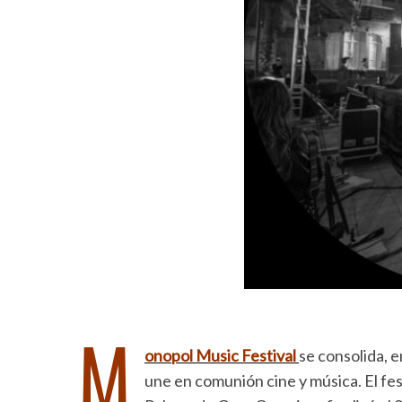
M
onopol Music Festival
se consolida, 
une en comunión cine y música. El fe