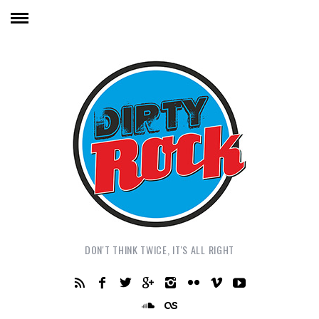
DON'T THINK TWICE, IT'S ALL RIGHT