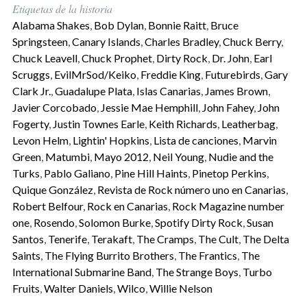
Etiquetas de la historia
Alabama Shakes
,
Bob Dylan
,
Bonnie Raitt
,
Bruce
Springsteen
,
Canary Islands
,
Charles Bradley
,
Chuck Berry
,
Chuck Leavell
,
Chuck Prophet
,
Dirty Rock
,
Dr. John
,
Earl
Scruggs
,
EvilMrSod/Keiko
,
Freddie King
,
Futurebirds
,
Gary
Clark Jr.
,
Guadalupe Plata
,
Islas Canarias
,
James Brown
,
Javier Corcobado
,
Jessie Mae Hemphill
,
John Fahey
,
John
Fogerty
,
Justin Townes Earle
,
Keith Richards
,
Leatherbag
,
Levon Helm
,
Lightin' Hopkins
,
Lista de canciones
,
Marvin
Green
,
Matumbi
,
Mayo 2012
,
Neil Young
,
Nudie and the
Turks
,
Pablo Galiano
,
Pine Hill Haints
,
Pinetop Perkins
,
Quique González
,
Revista de Rock número uno en Canarias
,
Robert Belfour
,
Rock en Canarias
,
Rock Magazine number
one
,
Rosendo
,
Solomon Burke
,
Spotify Dirty Rock
,
Susan
Santos
,
Tenerife
,
Terakaft
,
The Cramps
,
The Cult
,
The Delta
Saints
,
The Flying Burrito Brothers
,
The Frantics
,
The
International Submarine Band
,
The Strange Boys
,
Turbo
Fruits
,
Walter Daniels
,
Wilco
,
Willie Nelson