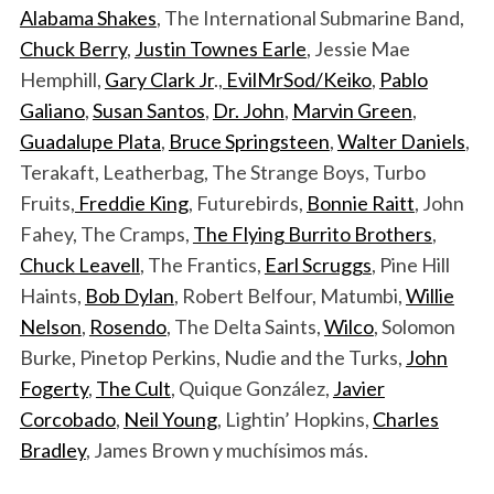
Alabama Shakes
, The International Submarine Band,
Chuck Berry
,
Justin Townes Earle
, Jessie Mae
Hemphill,
Gary Clark Jr
.,
EvilMrSod/Keiko
,
Pablo
Galiano
,
Susan Santos
,
Dr. John
,
Marvin Green
,
Guadalupe Plata
,
Bruce Springsteen
,
Walter Daniels
,
Terakaft, Leatherbag, The Strange Boys, Turbo
Fruits,
Freddie King
, Futurebirds,
Bonnie Raitt
, John
Fahey, The Cramps,
The Flying Burrito Brothers
,
Chuck Leavell
, The Frantics,
Earl Scruggs
, Pine Hill
Haints,
Bob Dylan
, Robert Belfour, Matumbi,
Willie
Nelson
,
Rosendo
, The Delta Saints,
Wilco
, Solomon
Burke, Pinetop Perkins, Nudie and the Turks,
John
Fogerty
,
The Cult
, Quique González,
Javier
Corcobado
,
Neil Young
, Lightin’ Hopkins,
Charles
Bradley
, James Brown y muchísimos más.