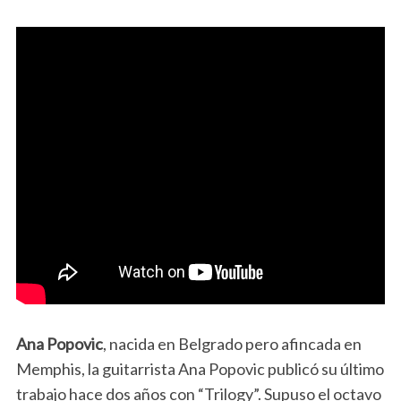
Ana Popovic
, nacida en Belgrado pero afincada en
Memphis, la guitarrista
Ana Popovic
publicó su último
trabajo hace dos años con “
Trilogy
”. Supuso el octavo