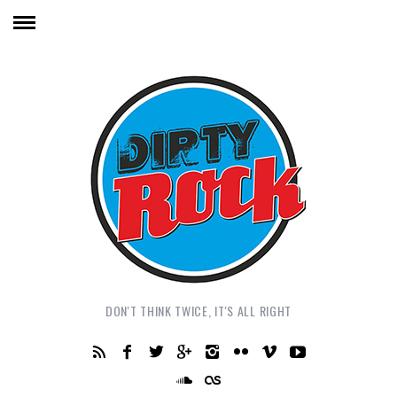
DON'T THINK TWICE, IT'S ALL RIGHT