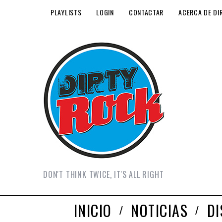
PLAYLISTS
LOGIN
CONTACTAR
ACERCA DE DI
DON'T THINK TWICE, IT'S ALL RIGHT
INICIO
NOTICIAS
D