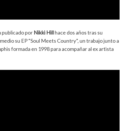
m publicado por
Nikki Hill
hace dos años tras su
 medio su EP “Soul Meets Country”, un trabajo junto a
his formada en 1998 para acompañar al ex artista