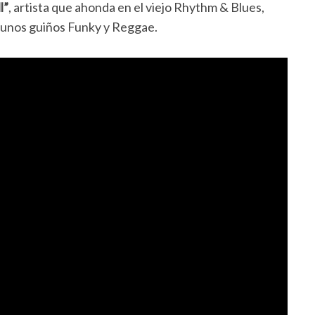
l”
, artista que ahonda en el viejo Rhythm & Blues,
gunos guiños Funky y Reggae.