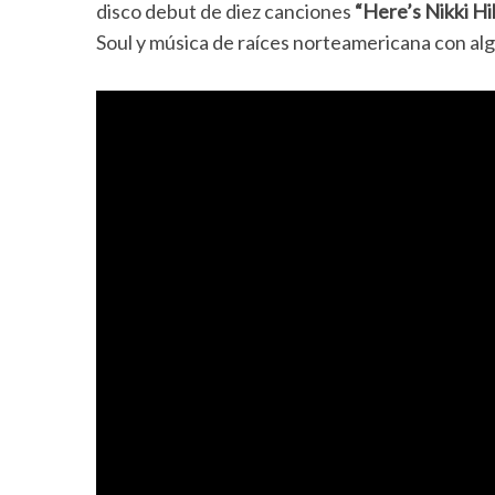
disco debut de diez canciones
“Here’s Nikki Hil
Soul y música de raíces norteamericana con al