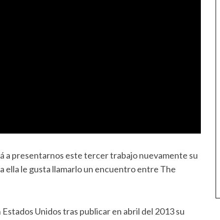
rá a presentarnos este tercer trabajo nuevamente su
a ella le gusta llamarlo un encuentro entre The
Estados Unidos tras publicar en abril del 2013 su