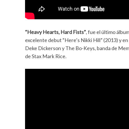
“Heavy Hearts, Hard Fists”
, fue el último álbu
excelente debut “Here’s Nikki Hill” (2013) y en
Deke Dickerson y The Bo-Keys, banda de Memp
de Stax Mark Rice.