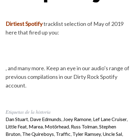
Dirtiest Spotify
tracklist selection of May of 2019
here that fired up you:
, and many more. Keep an eye in our audio’s range of
previous compilations in our Dirty Rock Spotify
account.
Etiquetas de la historia
Dan Stuart
,
Dave Edmunds
,
Joey Ramone
,
Lef Lane Cruiser
,
Little Feat
,
Marea
,
Motörhead
,
Russ Tolman
,
Stephen
Bruton
,
The Quireboys
,
Traffic
,
Tyler Ramsey
,
Uncle Sal
,