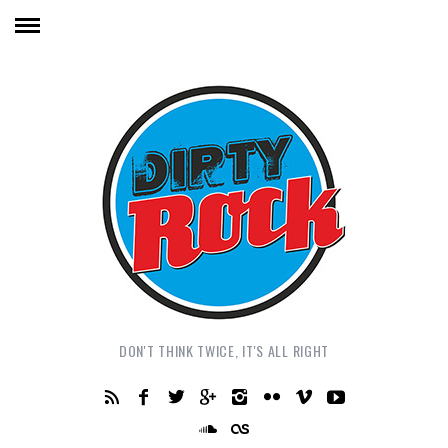
DON'T THINK TWICE, IT'S ALL RIGHT