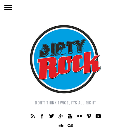
DON'T THINK TWICE, IT'S ALL RIGHT