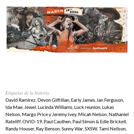
Etiquetas de la historia
David Ramirez
,
Devon Gilfillian
,
Early James
,
Ian Ferguson
,
Ida Mae
,
Jewel
,
Lucinda Williams
,
Luck reunion
,
Lukas
Nelson
,
Margo Price y Jeremy Ivey
,
Micah Nelson
,
Nathaniel
Rateliff
,
OVID-19
,
Paul Cauthen
,
Paul Simon & Edie Brickell
,
Randy Houser
,
Ray Benson
,
Sunny War
,
SXSW
,
Tami Neilson
,