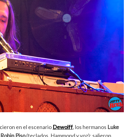
ecieron en el escenario
Dewolff
, los hermanos
Luke
y
Robin Piso
(teclados, Hammond y voz); salieron