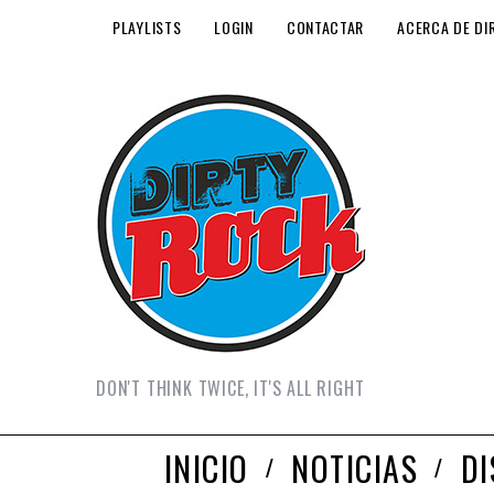
PLAYLISTS
LOGIN
CONTACTAR
ACERCA DE DI
DON'T THINK TWICE, IT'S ALL RIGHT
INICIO
NOTICIAS
D