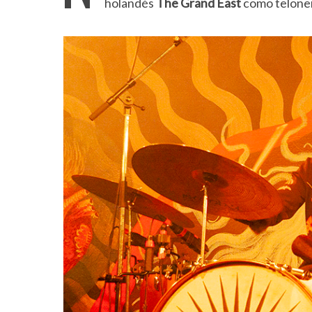
holandés
The Grand East
como telone