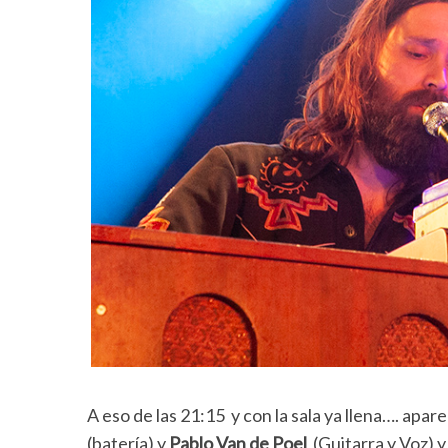
A eso de las 21:15 y con la sala ya llena…. apar
(batería) y
Pablo Van de Poel
(Guitarra y Voz) 