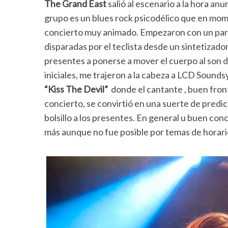
The Grand East
salió al escenario a la hora anu
grupo es un blues rock psicodélico que en mo
concierto muy animado. Empezaron con un par 
disparadas por el teclista desde un sintetizado
presentes a ponerse a mover el cuerpo al son 
iniciales, me trajeron a la cabeza a LCD Sound
“Kiss The Devil”
donde el cantante , buen fro
concierto, se convirtió en una suerte de predi
bolsillo a los presentes. En general u buen con
más aunque no fue posible por temas de horari