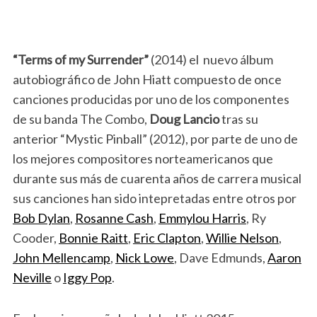
“Terms of my Surrender”
(2014) el nuevo álbum
autobiográfico de John Hiatt compuesto de once
canciones producidas por uno de los componentes
de su banda The Combo,
Doug Lancio
tras su
anterior “Mystic Pinball” (2012), por parte de uno de
los mejores compositores norteamericanos que
durante sus más de cuarenta años de carrera musical
sus canciones han sido intepretadas entre otros por
Bob Dylan
,
Rosanne Cash
,
Emmylou Harris
, Ry
Cooder,
Bonnie Raitt
,
Eric Clapton
,
Willie Nelson
,
John Mellencamp
,
Nick Lowe
, Dave Edmunds,
Aaron
Neville
o
Iggy Pop
.