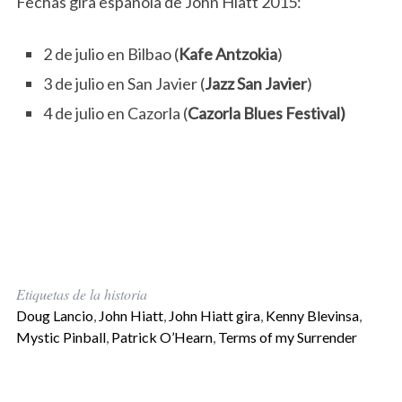
Fechas gira española de John Hiatt 2015:
2 de julio en Bilbao (
Kafe Antzokia
)
3 de julio en San Javier (
Jazz San Javier
)
4 de julio en Cazorla (
Cazorla Blues Festival)
Etiquetas de la historia
Doug Lancio
,
John Hiatt
,
John Hiatt gira
,
Kenny Blevinsa
,
Mystic Pinball
,
Patrick O’Hearn
,
Terms of my Surrender