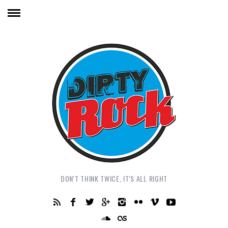
DON'T THINK TWICE, IT'S ALL RIGHT