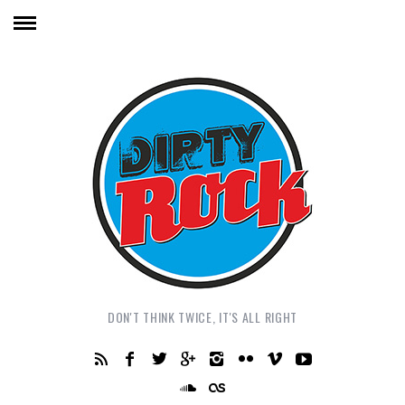
DON'T THINK TWICE, IT'S ALL RIGHT