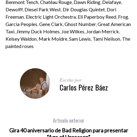
Benmont Tench
,
Chatêau Rouge
,
Dawn Riding
,
Delafaye
,
Dewolff
,
Diesel Park West
,
Dir Douglas Quintet
,
Dori
Freeman
,
Electric Light Orchestra
,
Eli Paperboy Reed
,
Frog
,
Garcia Peoples
,
Gene Clark
,
Ghost Number
,
Great American
Taxi
,
Jimmy Duck Holmes
,
Joe Wilkes
,
Jordan Merrick
,
Kelsey Waldon
,
Mark Moldre
,
Sam Lewis
,
Tami Neilson
,
The
painted roses
Escrito por
Carlos Pérez Báez
Artículo anterior
Gira 40 aniversario de Bad Religion para presentar
“Age of Unreason”