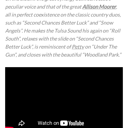
peculiar voice and that of the great
Allison Moorer
,
all in perfect coexistence on the classic country duos,
such as “Second Chances Better Luck” and “Snow
Angels”. He makes the Tulsa Sound his again on “Roll
South”, relaxes with the slide on “Second Chances
Better Luck”, is reminiscent of
Petty
on “Under The
Gun”, and closes with the beautiful “Woodland Park.”