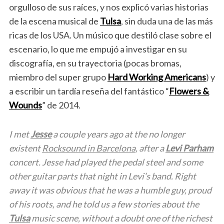
orgulloso de sus raíces, y nos explicó varias historias
de la escena musical de
Tulsa
, sin duda una de las más
ricas de los USA. Un músico que destiló clase sobre el
escenario, lo que me empujó a investigar en su
discografía, en su trayectoria (pocas bromas,
miembro del super grupo
Hard Working Americans
) y
a escribir un tardía reseña del fantástico “
Flowers &
Wounds
” de 2014.
I met
Jesse
a couple years ago at the no longer
existent
Rocksound in Barcelona
, after a
Levi Parham
concert. Jesse had played the pedal steel and some
other guitar parts that night in Levi’s band. Right
away it was obvious that he was a humble guy, proud
of his roots, and he told us a few stories about the
Tulsa
music scene, without a doubt one of the richest