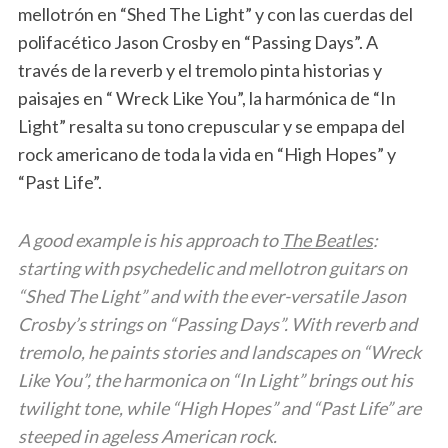
mellotrón en “Shed The Light” y con las cuerdas del
polifacético Jason Crosby en “Passing Days”. A
través de la reverb y el tremolo pinta historias y
paisajes en “ Wreck Like You”, la harmónica de “In
Light” resalta su tono crepuscular y se empapa del
rock americano de toda la vida en “High Hopes” y
“Past Life”.
A good example is his approach to
The Beatles
:
starting with psychedelic and mellotron guitars on
“Shed The Light” and with the ever-versatile Jason
Crosby’s strings on “Passing Days”. With reverb and
tremolo, he paints stories and landscapes on “Wreck
Like You”, the harmonica on “In Light” brings out his
twilight tone, while “High Hopes” and “Past Life” are
steeped in ageless American rock.