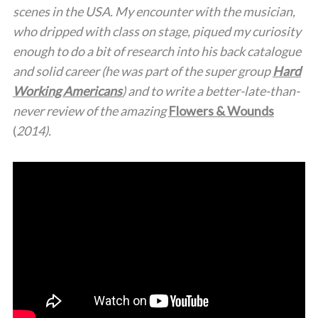
scenes in the USA. My encounter with the musician,
who dripped with class on stage, piqued my curiosity
enough to do a bit of research into his back catalogue
and solid career (he was part of the super group
Hard
Working Americans
) and to write a better-late-than-
never review of the amazing
Flowers & Wounds
(
2014).