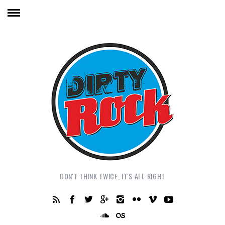
DON'T THINK TWICE, IT'S ALL RIGHT