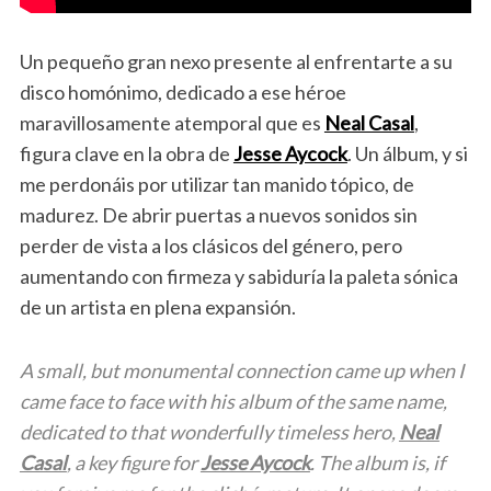
Un pequeño gran nexo presente al enfrentarte a su
disco homónimo, dedicado a ese héroe
maravillosamente atemporal que es
Neal Casal
,
figura clave en la obra de
Jesse Aycock
. Un álbum, y si
me perdonáis por utilizar tan manido tópico, de
madurez. De abrir puertas a nuevos sonidos sin
perder de vista a los clásicos del género, pero
aumentando con firmeza y sabiduría la paleta sónica
de un artista en plena expansión.
A small, but monumental connection came up when I
came face to face with his album of the same name,
dedicated to that wonderfully timeless hero,
Neal
Casal
, a key figure for
Jesse Aycock
. The album is, if