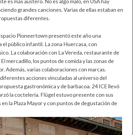
te es más austero. No es algo malo, en USA hay
iendo grandes canciones. Varias de ellas estaban en
propuestas diferentes.
l espacio Pioneertown presentó este año una
 el público infantil. La zona Huercasa, con
sico. La colaboración con La Vereda, restaurante de
 El mercadillo, los puntos de comida y las zonas de
. Además, varias colaboraciones con marcas.
diferentes acciones vinculadas al universo del
 propuesta gastronómica y de barbacoa. 24 ICE llevó
rzó la coctelería. Flügel estuvo presente con sus
s en la Plaza Mayor y con puntos de degustación de