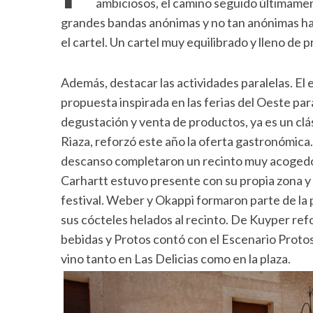
ambiciosos, el camino seguido últimamen
grandes bandas anónimas y no tan anónimas hac
el cartel. Un cartel muy equilibrado y lleno de 
Además, destacar las actividades paralelas. E
propuesta inspirada en las ferias del Oeste para
degustación y venta de productos, ya es un clá
Riaza, reforzó este año la oferta gastronómica.
descanso completaron un recinto muy acogedor
Carhartt estuvo presente con su propia zona y 
festival. Weber y Okappi formaron parte de la
sus cócteles helados al recinto. De Kuyper refo
bebidas y Protos contó con el Escenario Proto
vino tanto en Las Delicias como en la plaza.