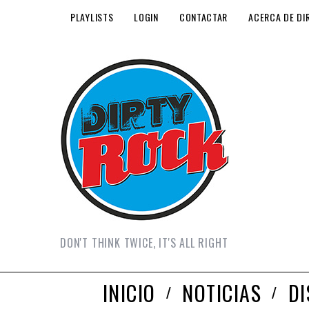
PLAYLISTS
LOGIN
CONTACTAR
ACERCA DE DI
DON'T THINK TWICE, IT'S ALL RIGHT
INICIO
NOTICIAS
D