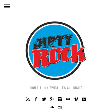
DON'T THINK TWICE, IT'S ALL RIGHT