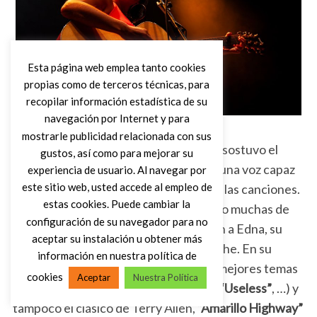
Esta página web emplea tanto cookies
propias como de terceros técnicas, para
recopilar información estadística de su
navegación por Internet y para
mostrarle publicidad relacionada con sus
Sin recurrir a grandes recursos, Nenni sostuvo el
gustos, así como para mejorar su
concierto con una presencia serena y una voz capaz
experiencia de usuario. Al navegar por
este sitio web, usted accede al empleo de
de dotar de profundidad a cada una de las canciones.
estas cookies. Puede cambiar la
Además, fue muy cercana, comentando muchas de
configuración de su navegador para no
sus canciones y dedicando una canción a Edna, su
aceptar su instalación u obtener más
perra, que cumplía nueve años esa noche. En su
información en nuestra política de
repertorio no faltaron algunas de sus mejores temas
cookies
Aceptar
Nuestra Política
(
“Don’t Wanna Cry”
,
“On The Ranch”
,
“Useless”
, …) y
tampoco el clásico de Terry Allen,
“Amarillo Highway”