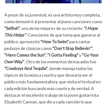
A pesar de su juventud, es una artista muy completa,
como demostró al presentar al piano canciones como
“Selfish”
, una de las mejores de su reciente
“I Hope
This Helps”
. Consciente de que tenía que ganarse al
público, aprovechó
“How To Swim”
para cantar
pedazos de clásicos como
“Don’t Stop Believin’”
,
“Here Comes the Sun”
,
“I Gotta Feeling”
y
“Go Your
Own Way”
. Otro de los momentos destacados fue
“Cowboys And Tequila”
, donde maneja todos los
tópicos de la música country que desearía ver el
público más fundamentalista, que visita el festival en
cada edición buscando más country de verdad. A
destacar el excelente trabajo de la joven guitarrista
Elizabeth Cannon, que dio a cada canción lo que