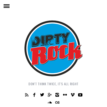
DON'T THINK TWICE, IT'S ALL RIGHT