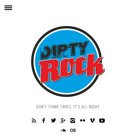
DON'T THINK TWICE, IT'S ALL RIGHT