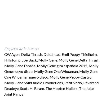
Etiquetas de la historia
CW Ayon
,
Delta Thrash
,
Deltahead
,
Emil Peppy Thielhelm
,
Hillstomp
,
Joe Buck
,
Molly Gene
,
Molly Gene Delta Thrash
,
Molly Gene España
,
Molly Gene gira española 2015
,
Molly
Gene nuevo disco
,
Molly Gene One Whoaman
,
Molly Gene
One Whoaman nuevo disco
,
Molly Gene Peppy Castro
,
Molly Gene Solid Audio Productions
,
Petit Vodo
,
Reverend
Deadeye
,
Scott H. Biram
,
The Hooten Hallers
,
The Juke
Joint Pimps