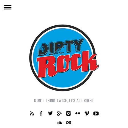
DON'T THINK TWICE, IT'S ALL RIGHT