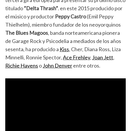
tercera gira europea para presentar su próximo disco
titulado
“Delta Thrash”
. en este 2015 producido por
el músico y productor
Peppy Castro
(Emil Peppy
Thielhelm), miembro fundador de los neoyorquinos
The Blues Magoos
, banda norteamericana pionera
de Garage Rock y Psicodelia a mediados de los años
sesenta, ha producido a
Kiss
, Cher, Diana Ross, Liza
Minnelli, Ronnie Spector,
Ace Frehley
,
Joan Jett
,
Richie Havens
o
John Denver
entre otros.