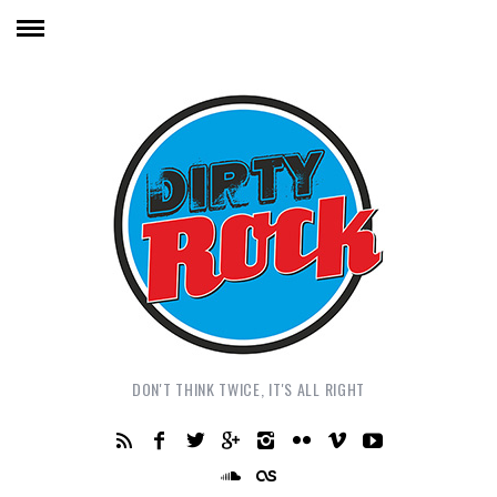
DON'T THINK TWICE, IT'S ALL RIGHT