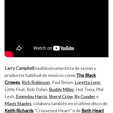
Larry Campbell
multiinstrumentista de sesión y
productor habitual de músicos como
The Black
Crowes
,
Rich Robinson
, Paul Simon,
Loretta Lynn
,
Little Feat, Bob Dylan,
Buddy Miller
, Hot Tuna, Phil
Lesh,
Emmylou Harris
,
Sheryl Crow
,
Ry Cooder
o
Mavis Staples
, colabora también en el último disco de
Keith Richards
“Crosseyed Heart” o de
Beth Heart