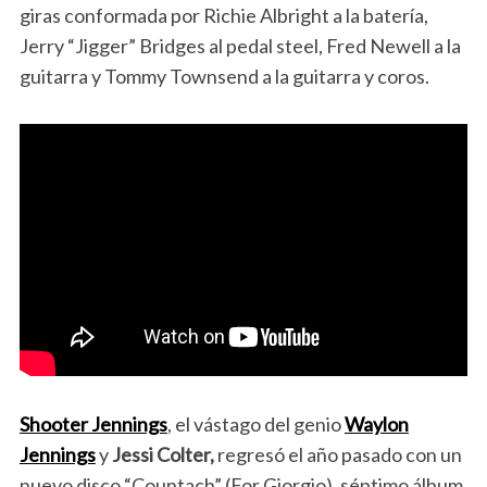
giras conformada por Richie Albright a la batería,
Jerry “Jigger” Bridges al pedal steel, Fred Newell a la
guitarra y Tommy Townsend a la guitarra y coros.
Shooter Jennings
, el vástago del genio
Waylon
Jennings
y
Jessi Colter,
regresó el año pasado con un
nuevo disco “Countach” (For Giorgio), séptimo álbum