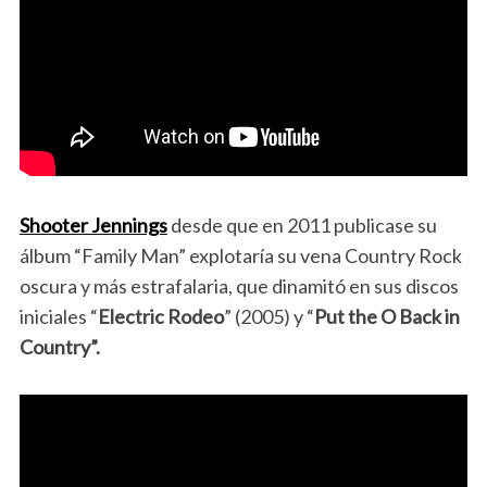
Shooter Jennings
desde que en 2011 publicase su
álbum “Family Man” explotaría su vena Country Rock
oscura y más estrafalaria, que dinamitó en sus discos
iniciales “
Electric Rodeo
” (2005) y “
Put the O Back in
Country”.