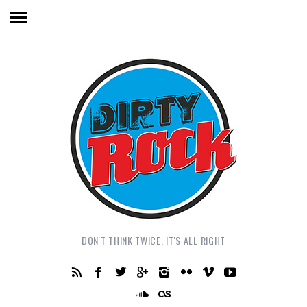
DON'T THINK TWICE, IT'S ALL RIGHT