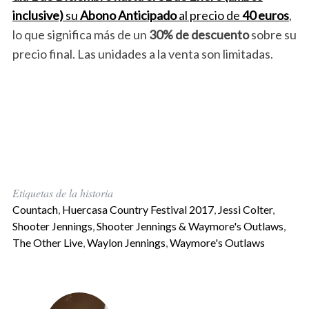
inclusive)
su
Abono Anticipado
al precio de
40 euros
,
lo que significa más de un
30% de descuento
sobre su
precio final. Las unidades a la venta son limitadas.
Etiquetas de la historia
Countach
,
Huercasa Country Festival 2017
,
Jessi Colter
,
Shooter Jennings
,
Shooter Jennings & Waymore's Outlaws
,
The Other Live
,
Waylon Jennings
,
Waymore's Outlaws