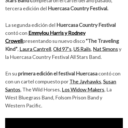
Stars Band c
ompletaron el cartel del año pasado,
tercera edición del
Huercasa Country Festival.
La segunda edición del
Huercasa Country Festival
contó con
Emmylou Harris y Rodney
Crowell
presentando su nuevo disco
“The Traveling
Kind”
,
Laura Cantrell
,
Old 97’s
,
US Rails
,
Nat Simons
y
la Huercasa Country Festival All Stars Band.
En su
primera edición el festival Huercasa
contó con
con un cartel compuesto por
The Jayhawks
,
Susan
Santos
, The Wild Horses,
Los Widow Makers
, La
West Bluegrass Band, Folsom Prison Band y
Western Pacific.