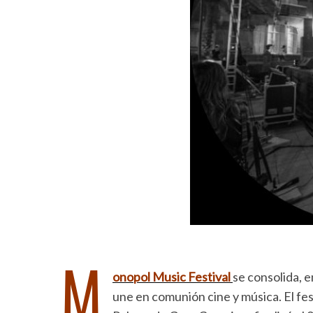
M
onopol Music Festival
se consolida, 
une en comunión cine y música. El fe