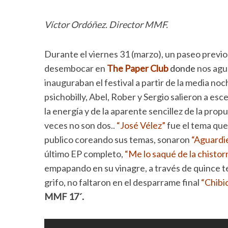
Víctor Ordóñez. Director MMF.
Durante el viernes 31 (marzo), un paseo previo 
desembocar en
The Paper Club
donde
nos agua
inauguraban el festival a partir de la media noc
psichobilly, Abel, Rober y Sergio salieron a e
la energía y de la aparente sencillez de la pr
veces no son dos..
“José Vélez”
fue el tema que
publico coreando sus temas, sonaron
“Aguardie
último EP completo,
“Me lo saqué de la chistorr
empapando en su vinagre, a través de quince te
grifo, no faltaron en el desparrame final
“Chibi
MMF 17´.