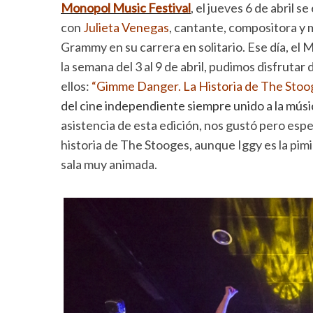
Monopol Music Festival
, el jueves 6 de abril 
con
Julieta Venegas
, cantante, compositora y 
Grammy en su carrera en solitario. Ese día, e
la semana del 3 al 9 de abril, pudimos disfruta
ellos:
“Gimme Danger. La Historia de The Stoo
del cine independiente siempre unido a la músi
asistencia de esta edición, nos gustó pero espe
historia de The Stooges, aunque Iggy es la pimi
sala muy animada.