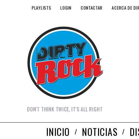
PLAYLISTS
LOGIN
CONTACTAR
ACERCA DE DI
DON'T THINK TWICE, IT'S ALL RIGHT
INICIO
NOTICIAS
D