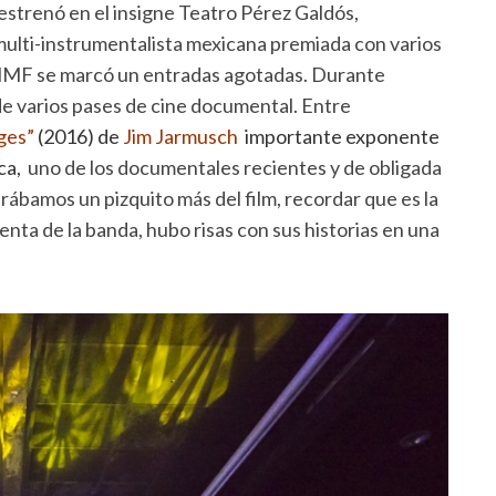
se estrenó en el insigne Teatro Pérez Galdós,
multi-instrumentalista mexicana premiada con varios
l MMF se marcó un entradas agotadas. Durante
r de varios pases de cine documental. Entre
ges
”
(2016) de
Jim Jarmusch
importante exponente
ca,
uno de los documentales recientes y de obligada
rábamos un pizquito más del film, recordar que es la
enta de la banda, hubo risas con sus historias en una