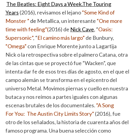
The Beatles: Eight Days a Week.The Touring
Years
(2016), revisamos el lejano
“Some Kind of
Monster ”
de
Metallica, un interesante
“One more
time with feeling”(
2016) de
Nick Cave
, “
Oasis:
Supersonic”
, “
El camino más largo”
de Bunbury,
“Omega”
con Enrique Morente junto a Lagartija
Nick o la retrospectiva sobre el palmero Catana, otra
de las cintas que se proyectó fue “Wacken”, que
intenta dar fe de esos tres días de agosto, en el que el
campo alemán se transforma en el epicentro del
universo Metal. Movimos piernas y cuello en nuestra
butaca y nos reímos a partes iguales con algunas
escenas brutales de los documentales.
“A Song
For You: The Austin City Limits Story”
(2016), fue
otro de los señalados, la historia de cuarenta años del
famoso programa. Una buena selección como