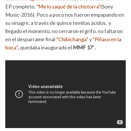
EP completo,
“Me lo saqué de la chistorra“(
Sony
Music-2016). Poco a poco nos fueron empapando en
su vinagre, a través de quince temitas ácidos, y
llegado el momento, no cerraron el grifo, no faltaron
en el desparrame final
“Chibichanga”
y
“Piñaso en la
boca”
,
quedaba inaugurado el
MMF 17´.