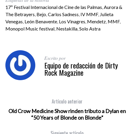
17º Festival Internacional de Cine de las Palmas
,
Aurora &
The Betrayers
,
Bejo
,
Carlos Sadness
,
IV MMF
,
Julieta
Venegas
,
León Benavente
,
Los Vinagres
,
Mendetz
,
MMF
,
Monopol Music festival
,
Nestakilla
,
Solo Astra
Escrito por
Equipo de redacción de Dirty
Rock Magazine
Artículo anterior
Old Crow Medicine Show rinden tributo a Dylan en
“50 Years of Blonde on Blonde”
Siguiente artículo