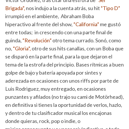
Brigada”,
nos indujo a la cuenta atrás, su hit
“Tipo D”
irrumpió en el ambiente, Abraham Boba
hiperactivo al frente del show,
“California”
me gustó
entre todas; in crescendo con una parte final de
guinda,
“Revolución”
otro tema currado. Sonó, como
no,
“Gloria”,
otro de sus hits canallas, con un Boba que
se disparó en la parte final, para la que dejaron el
tema de la estrofa del principio. Bases rítmicas a buen
golpe de bajo y batería apoyada por sintes y
aderezada en ocasiones con unos riffs por parte de
Luis Rodriguez, muy entregado, en ocasiones
punzantes y afilados (no trajo su cami de Motörhead),
en definitiva si tienes la oportunidad de verlos, hazlo,
y dentro de tu clasificador musical los encajonas
donde quieras, rock, pop o indie, o
música consecuente y a veces reivindicativa, a todo