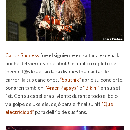
Carlos Sadness
fue el siguiente en saltar a escena la
noche del viernes 7 de abril. Un publico repleto de
jovencit@s lo aguardaba dispuesto a cantar de
carrerilla sus canciones,
“Sputnik”
abrió su concierto.
Sonaron también
“Amor Papaya”
o
“Bikini”
en su set
list. Con su cabellera al viento durante todo el bolo,
y a golpe de ukelele, dejó para el final su hit
“Que
electricidad”
para
delirio de sus fans.