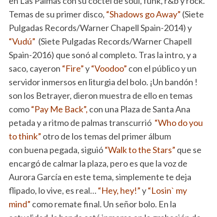
en Las Palmas con su coctel de soul, funk, r&b y rock.
Temas de su primer disco,
“Shadows go Away”
(Siete
Pulgadas Records/Warner Chapell Spain-2014) y
“Vudú”
(Siete Pulgadas Records/Warner Chapell
Spain-2016) que sonó al completo. Tras la intro, y a
saco, cayeron
“Fire”
y
“Voodoo”
con el público y un
servidor inmersos en liturgia del bolo. ¡Un bandón !
son los Betrayer, dieron muestra de ello en temas
como
“Pay Me Back”,
con una Plaza de Santa Ana
petada y a ritmo de palmas transcurrió
“Who do you
to think”
otro de los temas del primer álbum
con buena pegada, siguió
“Walk to the Stars”
que se
encargó de calmar la plaza, pero es que la voz de
Aurora García en este tema, simplemente te deja
flipado, lo vive, es real…
“Hey, hey!”
y
“Losin` my
mind”
como remate final. Un señor bolo. En la