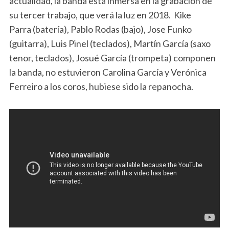
actualidad, la banda está inmersa en la grabación de
su tercer trabajo, que verá la luz en 2018. Kike
Parra (batería), Pablo Rodas (bajo), Jose Funko
(guitarra), Luis Pinel (teclados), Martín García (saxo
tenor, teclados), Josué García (trompeta) componen
la banda, no estuvieron Carolina García y Verónica
Ferreiro a los coros, hubiese sido la repanocha.