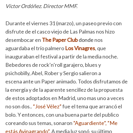
Víctor Ordóñez. Director MMF.
Durante el viernes 31 (marzo), un paseo previo con
disfrute de el casco viejo de Las Palmas nos hizo
desembocar en
The Paper Club
donde
nos
aguardaba el trío palmero
Los Vinagres
, que
inauguraban el festival a partir de la media noche.
Bebedores de rock’n’roll garajero, blues y
psichobilly, Abel, Rober y Sergio salieron a
escena ante un Paper animado. Todos disfrutamos de
la energía y de la aparente sencillez de la propuesta
de estos adoptados en Madrid, uno mas uno a veces
no son dos..
“José Vélez”
fue el tema que arrancó el
bolo. Y entonces, con una buena parte del publico
coreando sus temas, sonaron
“Aguardiente”,
“Me
estás Avinagrando”.
A media luz sonó su último