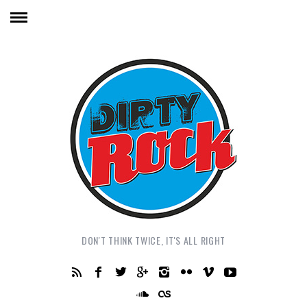
DON'T THINK TWICE, IT'S ALL RIGHT